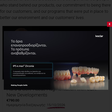
who stand behind our products, our commitment to being there
for our customers, and our programs that were put in place to
better our environment and our customers’ lives.
x
ΣΕΜΙΝΆΡΙΑ
Hard & Soft Tissue Augmentation with GBR:
New Developments
€
790.00
Ημερομηνία διεξαγωγής:
15/10/2026