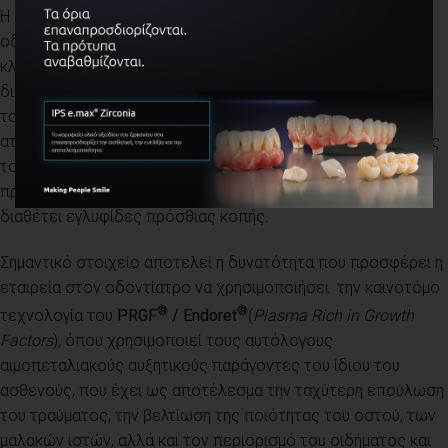
Η
Medical Compass
διαθέτει τη μεγαλύτερη σειρά
οδοντιατρικών εμφυτευμάτων, καλύπτοντας μεγάλο εύρος
κλινικών αναγκών του οδοντίατρου. Επιπλέον η εταιρεία
διαθέτει χειρουργικά εργαλεία, προσθετικά εξαρτήματα με
τον απαραίτητο εξοπλισμό που τα συνοδεύει, συσκευή
ατραυματικής αφαίρεσης εμφυτευμάτων (
extractor
)
για όλους
τους τύπους εμφυτευμάτων, διαγνωστικό ακτινογραφικό
πρόγραμμα (
BTI Scan
),
ενώ είναι η μοναδική εταιρεία που
διαθέτει εγλυφίδες πρόσθιας κοπής
.
Σημαντικό στοιχείο αποτελεί η δυνατότητα που προσφέρει η
εταιρεία στον οδοντίατρο να χρησιμοποιήσει
την καινοτόμο
®
®
τεχνολογία του
PRGF
/ Endoret
(
Plasma Rich in Growth
Factors
)
, όπου χρησιμοποιεί τους αυτόλογους
αιμοπεταλιακούς αυξητικούς παράγοντες του ίδιου του
ασθενούς
,
που έχει ως αποτέλεσμα την ταχύτερη επούλωση
του τραύματος, την βελτίωση της ποιότητας του οστού, των
μαλακών ιστών, αλλά και τον περιορισμό του οιδήματος και