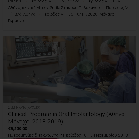
Caravel
→
Περίοδος IV - (TBA), Αθήνα
→
Περίοδος V - (TBA),
Αθήνα, κλινική AthenaSmile Σταύρου Πελεκάνου
→
Περίοδος VI
- (TBA), Αθήνα
→
Περίοδος VII - 06-10/11/2020, Μόναχο -
Γερμανία
ΣΕΜΙΝΆΡΙΑ (ΑΡΧΕΊΟ)
Clinical Program in Oral Implantology (Αθήνα –
Μόναχο, 2018-2019)
€
8,250.00
•
Ημερομηνίες διεξαγωγής:
Περίοδος I 01-04 Νοεμβρίου 2018