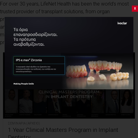
For over 30 years, LifeNet Health has been the world’s most
x
trusted provider of transplant solutions, from organ
procurement to new innovations in bio-implant technologies
and cellular therapies—a leader in the field of regenerative
medicine, while always honoring the donors and healthcare
professionals that allow the healing process.
ΣΕΜΙΝΆΡΙΑ (ΑΡΧΕΊΟ)
1 Year Clinical Masters Program in Implant
Dentistry