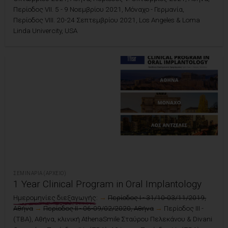
Περίοδος VII. 5 - 9 Νοεμβρίου 2021, Μόναχο - Γερμανία,
Περίοδος VIII. 20-24 Σεπτεμβρίου 2021, Los Angeles & Loma
Linda Univercity, USA
ΣΕΜΙΝΆΡΙΑ (ΑΡΧΕΊΟ)
1 Year Clinical Program in Oral Implantology
Ημερομηνίες διεξαγωγής:
→
Περίοδος I - 31/10-03/11/2019,
Αθήνα
→
Περίοδος II - 06-09/02/2020, Αθήνα
→
Περίοδος III -
(TBA), Αθήνα, κλινική AthenaSmile Σταύρου Πελεκάνου & Divani