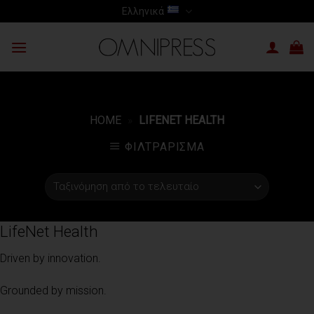
Skip
Ελληνικά
to
content
HOME
»
LIFENET HEALTH
ΦΙΛΤΡΆΡΙΣΜΑ
LifeNet Health
Driven by innovation.
Grounded by mission.