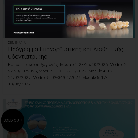
ΣΕΜΙΝΆΡΙΑ
Πρόγραμμα Επανορθωτικής και Αισθητικής
Οδοντιατρικής
Ημερομηνίες διεξαγωγής: Module 1: 23-25/10/2026, Module 2:
27-29/11/2026, Module 3: 15-17/01/2027, Module 4: 19-
21/02/2027, Module 5: 02-04/04/2027, Module 6: 17-
18/05/2027
SOLD OUT!