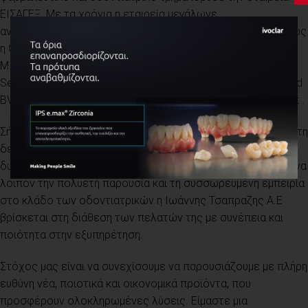
ΕΙΣΑΓΕΞ. Με τα χρόνια η εταιρεία μεγάλωνε
αντιπροσωπεύοντας μεγάλα φαρμακευτικά εργοστάσια όπως
η Organon και η Geigy καθώς και οδοντιατρικά όπως η
M.Woelm με το γνωστό σε όλους Duraphat, Specialites
Septodont, Keur & Sneltjes- σήμερα ονομάζεται Cavex Holland
BV, SWORD (εργαλεία) και η Dental Fillings- σημερινή Kemdent .
Σήμερα, η εταιρεία Ιωάννης Τσαπραζης Α.Ε διανύει την πέμπτη
δεκαετία στον οδοντιατρικό χώρο έχοντας εντάξει στο
δυναμικό της και άλλους οδοντιατρικούς οίκους. Με γνώμονα
λοιπόν την πολυετή παρουσία και τη συσσωρευμένη εμπειρία
στο κλάδο των οδοντιατρικών η Ιωάννης Τσαπραζης Α.Ε
βρίσκεται στη διάθεση των πελατών της με συνέπεια και
ποιότητα στην εξυπηρέτηση.
Στόχος μας είναι να συνεχίσουμε να παρουσιάζουμε με πλήρη
ευθύνη νέα, ποιοτικά και οικονομικά προϊόντα, που
προσφέρουν ολοκληρωμένες λύσεις. Είμαστε μια