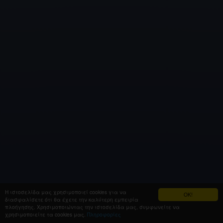
Η ιστοσελίδα μας χρησιμοποιεί cookies για να
OK!
διασφαλίσετε ότι θα έχετε την καλύτερη εμπειρία
πλοήγησης. Χρησιμοποιώντας την ιστοσελίδα μας, συμφωνείτε να
χρησιμοποιείτε τα cookies μας.
Πληροφορίες