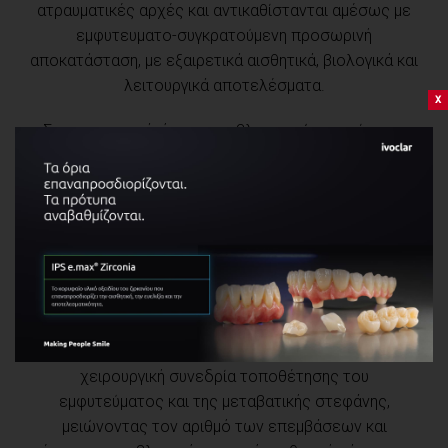
ατραυματικές αρχές και αντικαθίστανται αμέσως με
εμφυτευματο-συγκρατούμενη προσωρινή
αποκατάσταση, με εξαιρετικά αισθητικά, βιολογικά και
λειτουργικά αποτελέσματα.
x
Σε περιστατικά, όμως, προβληματικών σημείων με
οστική απώλεια/ουλικές υφιζήσεις, το κλινικό
σενάριο παρουσιάζει ένα διαφορετικό δίλημμα.
Η Άμεση Οδοντοφατνιακή Αποκατάσταση (IDR) είναι
μία χειρουργική και προσθετική τεχνική η οποία
δημιουργήθηκε με σκοπό να διευρύνει τις ενδείξεις
για άμεση φόρτιση σε μεμονωμένα δόντια. Κατ’ αυτόν
τον τρόπο, οι ιστικές απώλειες διαφόρων
διαστάσεων ανακατασκευάζονται στην ίδια
χειρουργική συνεδρία τοποθέτησης του
εμφυτεύματος και της μεταβατικής στεφάνης,
μειώνοντας τον αριθμό των επεμβάσεων και