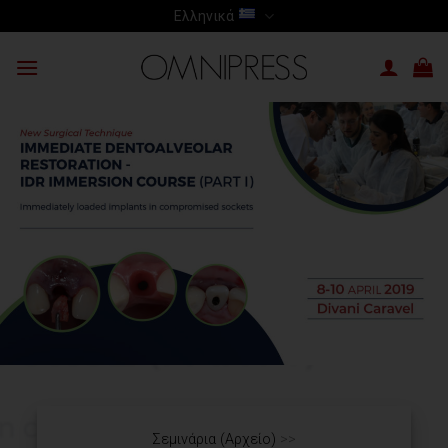
Skip
Ελληνικά
to
content
Σεμινάρια (Αρχείο)
>>