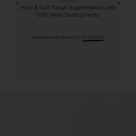
ΣΕΜΙΝΆΡΙΑ
Clinical Training in Botulinum Toxin A &
Dermal Fillers Hands-on Seminar for
Therapeutic & Aesthetic Applications
Ημερομηνία διεξαγωγής:
26-27/09/2026
(Αθήνα)