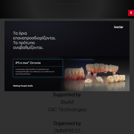
x
Ioannis Vergoulis
Title: BlueM, how does it fit into modern implant
protocols?
Stavros Pelekanos
Title: “The use of blue em in the daily practice with
implants”
Supported by
BlueM
G&C Technologies
Organised by
OMNIPRESS