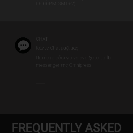
06.00PM GMT+2)
CHAT
Κάντε Chat μαζί μας
Πατήστε
εδώ
για να ανοίξετε το fb
messenger της Omnipress.
FREQUENTLY ASKED