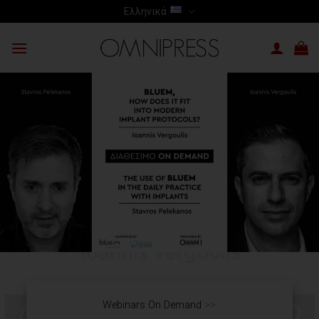
Skip
Ελληνικά
to
content
Webinars On Demand
>>