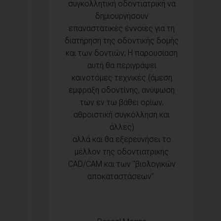
συγκολλητική οδοντιατρική να
δημιουργήσουν
επαναστατικές έννοιες για τη
διατήρηση της οδοντικής δομής
και των δοντιών; Η παρουσίαση
αυτή θα περιγράψει
καινοτόμες τεχνικές (άμεση
έμφραξη οδοντίνης, ανύψωση
των εν τω βάθει ορίων,
αθροιστική συγκόλληση και
άλλες)
αλλά και θα εξερευνήσει το
μέλλον της οδοντιατρικής
CAD/CAM και των "βιολογικών
αποκαταστάσεων".