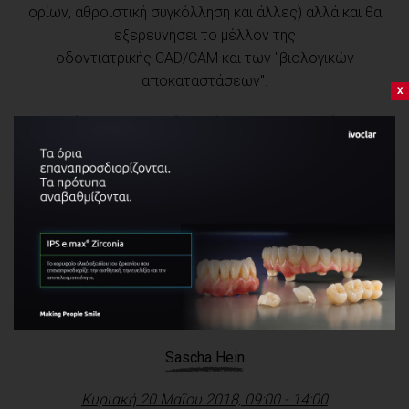
ορίων, αθροιστική συγκόλληση και άλλες) αλλά και θα
εξερευνήσει το μέλλον της
οδοντιατρικής CAD/CAM και των "βιολογικών
αποκαταστάσεων".
x
Κατανόηση της κινητήριας δύναμης που ωθεί τη βιο-
μιμητική αποκαταστατική οδοντιατρική
Εκμάθηση νέων κλινικών τεχνικών για τη βελτίωση
της προστασίας των ιστών και της συγκόλλησης
Πώς η τεχνική
CAD
/
CAM
μπορεί να χρησιμοποιηθεί
“βιομιμητικά”
Sascha Hein
Κυριακή 20 Μαΐου 2018, 09:00 - 14:00