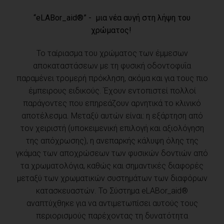
“eLABor_aid®” - μια νέα αυγή στη λήψη του
χρώματος!
Το ταίριασμα του χρώματος των έμμεσων
αποκαταστάσεων με τη φυσική οδοντοφυΐα
παραμένει τρομερή πρόκληση, ακόμα και για τους πιο
έμπειρους ειδικούς. Έχουν εντοπιστεί πολλοί
παράγοντες που επηρεάζουν αρνητικά το κλινικό
αποτέλεσμα. Μεταξύ αυτών είναι: η εξάρτηση από
τον χειριστή (υποκειμενική επιλογή και αξιολόγηση
της απόχρωσης), η ανεπαρκής κάλυψη όλης της
γκάμας των αποχρώσεων των φυσικών δοντιών από
τα χρωματολόγια, καθώς και σημαντικές διαφορές
μεταξύ των χρωματικών συστημάτων των διαφόρων
κατασκευαστών. Το Σύστημα eLABor_aid®
αναπτύχθηκε για να αντιμετωπίσει αυτούς τους
περιορισμούς παρέχοντας τη δυνατότητα