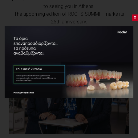
to seeing you in Athens.
The upcoming edition of ROOTS SUMMIT marks its
x
25th anniversary.
Come and celebrate with us!
David, Freddy and Steve