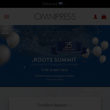
Skip
Ελληνικά
to
content
Συνέδρια (Αρχείο)
>>