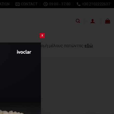
ATION
CONTACT
09:00 - 17:00
+30 2102222637
x
να αγοράσετε μία συνδρομή μέλους πατώντας
εδώ