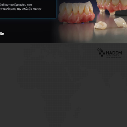
Universities
Academies