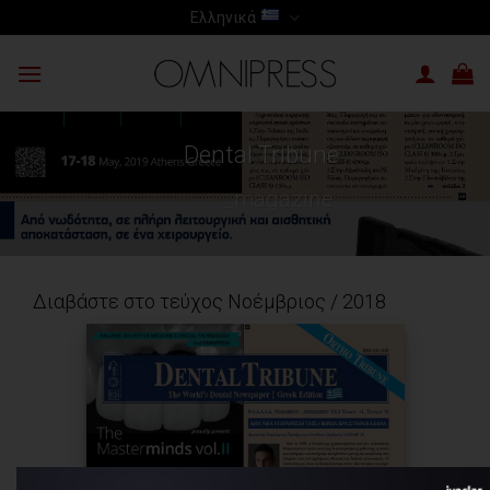
Skip
Ελληνικά
to
content
Dental Tribune
_magazine
Διαβάστε στο τεύχος Νοέμβριος / 2018