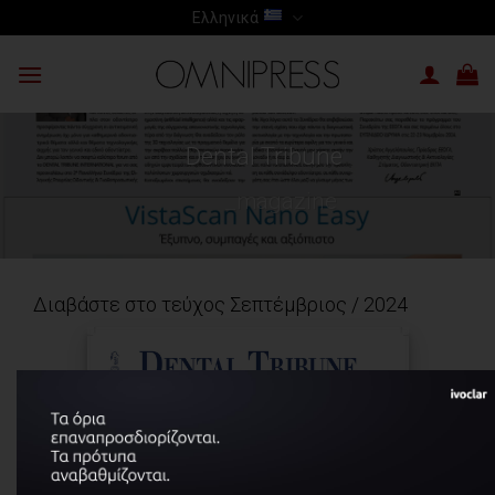
Skip
Ελληνικά
to
content
Dental Tribune
_magazine
Διαβάστε στο τεύχος Σεπτέμβριος / 2024