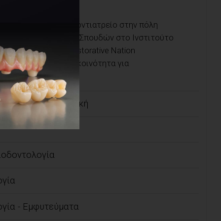
Διατηρεί ιδιωτικό οδοντιατρείο στην πόλη
ΗΠΑ. Είναι Διευθύντρια Σπουδών στο Ινστιτούτο
 συντονίστρια στο Restorative Nation
om), μία εκπαιδευτική κοινότητα για
θωτική οδοντιατρική
ιοδοντολογία
ογία
γία - Εμφυτεύματα