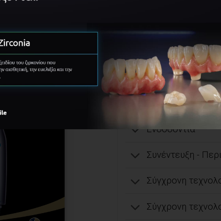
Lee Ann Brady, DMD 
Glendale, Αριζόνα, 
Pankey, ιδρύτρια και
(restorativenation.c
οδοντιάτρους
Αισθητική-επανορ
Ενδοδοντία
Συνέντευξη - Περ
Σύγχρονη τεχνολ
Σύγχρονη τεχνολο