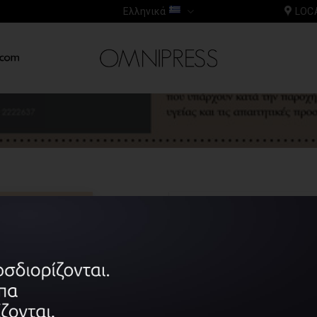
Ελληνικά
LOC
Περιεχόμενα
Oργάνωση και δια
Πως να αποφύγετε έ
οδοντιατρείο