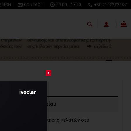
ATION
CONTACT
09:00 - 17:00
+30 2102222637
x
χείριση οδοντιατρείου
ξι συχνά λάθη εξυπηρέτησης πελατών στο