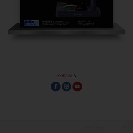
Follow
us