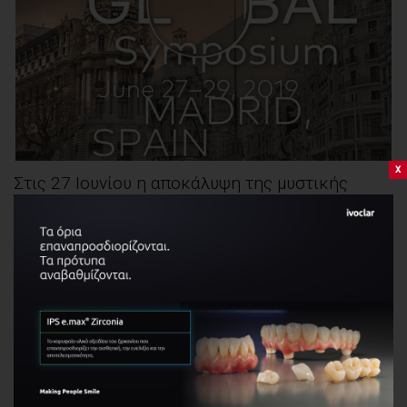
x
Στις 27 Ιουνίου η αποκάλυψη της μυστικής
καινοτομίας Ν1 συστήματος εμφυτευμάτων της
Νobel.
Στο παγκόσμιο Συμπόσιο της στην Μαδρίτη, η Nobel Biocare θα
παρουσιάσει ένα νέο σύστημα εμφυτευμάτων [...]