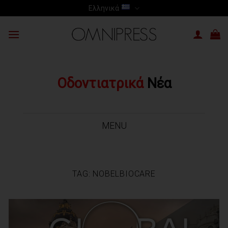
Skip
Ελληνικά
to
content
Οδοντιατρικά
Νέα
MENU
TAG:
NOBELBIOCARE