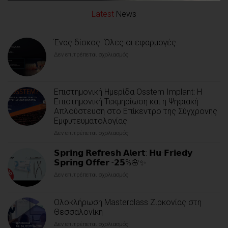
Latest
News
Ένας δίσκος. Όλες οι εφαρμογές.
Δεν επιτρέπεται σχολιασμός
στο
Ένας
δίσκος.
Όλες
οι
Επιστημονική Ημερίδα Osstem Implant: Η
εφαρμογές.
Επιστημονική Τεκμηρίωση και η Ψηφιακή
Απλούστευση στο Επίκεντρο της Σύγχρονης
Εμφυτευματολογίας
Δεν επιτρέπεται σχολιασμός
στο
Επιστημονική
Ημερίδα
𝗦𝗽𝗿𝗶𝗻𝗴 𝗥𝗲𝗳𝗿𝗲𝘀𝗵 𝗔𝗹𝗲𝗿𝘁: 𝗛𝘂-𝗙𝗿𝗶𝗲𝗱𝘆
Osstem
𝗦𝗽𝗿𝗶𝗻𝗴 𝗢𝗳𝗳𝗲𝗿 -𝟮𝟱%🌸✨
Implant:
Δεν επιτρέπεται σχολιασμός
στο
Η
𝗦𝗽𝗿𝗶𝗻𝗴
Επιστημονική
𝗥𝗲𝗳𝗿𝗲𝘀𝗵
Τεκμηρίωση
Ολοκλήρωση Masterclass Ζιρκονίας στη
𝗔𝗹𝗲𝗿𝘁:
και
𝗛𝘂-
Θεσσαλονίκη
η
𝗙𝗿𝗶𝗲𝗱𝘆
Ψηφιακή
Δεν επιτρέπεται σχολιασμός
στο
𝗦𝗽𝗿𝗶𝗻𝗴