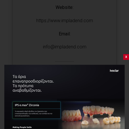
Website:
https://www.impladend.com
Email:
info@impladend.com
x
Φωκίδος 57 – 59, 152 35, Αττική, Γουδή