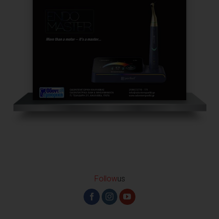
Follow
us