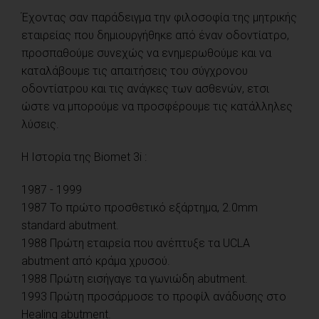
Έχοντας σαν παράδειγμα την φιλοσοφία της μητρικής
εταιρείας που δημιουργήθηκε από έναν οδοντίατρο,
προσπαθούμε συνεχώς να ενημερωθούμε και να
καταλάβουμε τις απαιτήσεις του σύγχρονου
οδοντίατρου και τις ανάγκες των ασθενών, ετσι
ώστε να μπορούμε να προσφέρουμε τις κατάλληλες
λύσεις.
Η Ιστορία της Biomet 3i :
1987 - 1999
1987 Το πρώτο προσθετικό εξάρτημα, 2.0mm
standard abutment.
1988 Πρώτη εταιρεία που ανέπτυξε τα UCLA
abutment από κράμα χρυσού.
1988 Πρώτη εισήγαγε τα γωνιώδη abutment.
1993 Πρώτη προσάρμοσε το προφίλ ανάδυσης στο
Healing abutment.