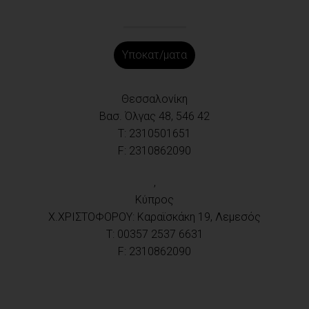
Υποκατ/ματα
Θεσσαλονίκη
Βασ. Όλγας 48, 546 42
T: 2310501651
F: 2310862090
,
Κύπρος
X.ΧΡΙΣΤΟΦΟΡΟΥ: Καραϊσκάκη 19, Λεμεσός
T: 00357 2537 6631
F: 2310862090