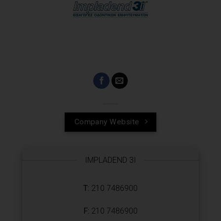
Company Website
IMPLADEND 3I
T:
210 7486900
F:
210 7486900