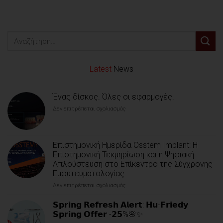
Latest
News
Ένας δίσκος. Όλες οι εφαρμογές.
Δεν επιτρέπεται σχολιασμός
στο
Ένας
δίσκος.
Όλες
οι
Επιστημονική Ημερίδα Osstem Implant: Η
εφαρμογές.
Επιστημονική Τεκμηρίωση και η Ψηφιακή
Απλούστευση στο Επίκεντρο της Σύγχρονης
Εμφυτευματολογίας
Δεν επιτρέπεται σχολιασμός
στο
Επιστημονική
Ημερίδα
𝗦𝗽𝗿𝗶𝗻𝗴 𝗥𝗲𝗳𝗿𝗲𝘀𝗵 𝗔𝗹𝗲𝗿𝘁: 𝗛𝘂-𝗙𝗿𝗶𝗲𝗱𝘆
Osstem
𝗦𝗽𝗿𝗶𝗻𝗴 𝗢𝗳𝗳𝗲𝗿 -𝟮𝟱%🌸✨
Implant: