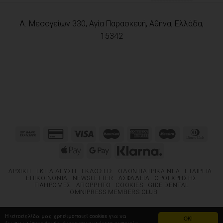
Λ. Μεσογείων 330, Αγία Παρασκευή, Αθήνα, Ελλάδα,
15342
ΑΡΧΙΚΉ
ΕΚΠΑΊΔΕΥΣΗ
ΕΚΔΌΣΕΙΣ
ΟΔΟΝΤΙΑΤΡΙΚΆ ΝΈΑ
ΕΤΑΙΡΕΊΑ
ΕΠΙΚΟΙΝΩΝΊΑ
NEWSLETTER
ΑΣΦΆΛΕΙΑ
ΌΡΟΙ ΧΡΉΣΗΣ
ΠΛΗΡΩΜΈΣ
ΑΠΌΡΡΗΤΟ
COOKIES
GIDE DENTAL
OMNIPRESS MEMBERS CLUB
Η ιστοσελίδα μας χρησιμοποιεί cookies για να
OK!