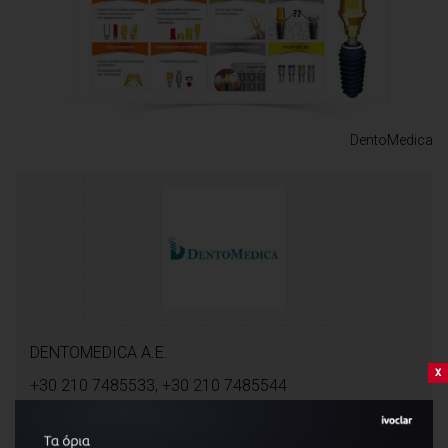
DentoMedica
DENTOMEDICA A.E.
x
+30 210 7485533, +30 210 7485544
https://www.dentomedica.gr
info@dentomedica.gr
profile