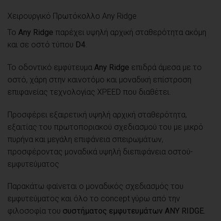
Χειρουργικό Πρωτόκολλο Any Ridge
To
Any Ridge
παρέχει υψηλή αρχική σταθερότητα ακόμη
και σε οστό τύπου
D4
.
To οδοντικό εμφύτευμα
Any Ridge
επιδρά άμεσα με το
οστό, χάρη στην καινοτόμο και μοναδική επίστροση
επιφανείας τεχνολογίας XPEED που διαθέτει.
Προσφέρει εξαιρετική υψηλή αρχική σταθερότητα,
εξαιτίας του πρωτοποριακού σχεδιασμού του με μικρό
πυρήνα και μεγάλη επιφάνεια σπειρωμάτων,
προσφέροντας μοναδικά υψηλή διεπιφάνεια οστού-
εμφυτεύματος
Παρακάτω φαίνεται ο μοναδικός σχεδιασμός του
εμφυτεύματος και όλο το concept γύρω από την
φιλοσοφία του
συστήματος εμφυτευμάτων ANY RIDGE.