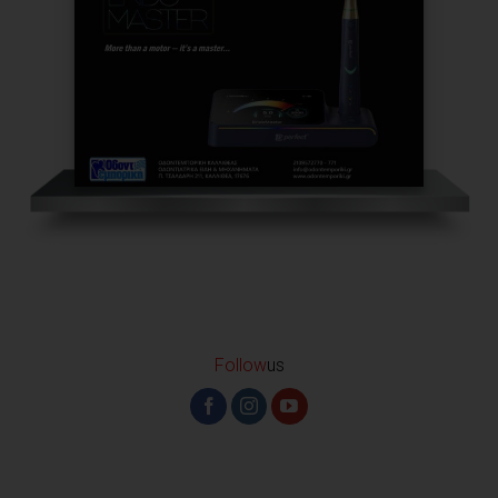
Follow
us