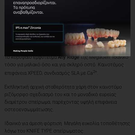
ΠΡΟΪΌΝΤΑ
ANY RIDGE
ΔΗΜΟΣΙΕΎΘΗΚΕ ΣΤΙΣ
04/02/2019
ΑΠΌ
OMNIPRESS
Το κορυφαίο εμφύτευμα
Any Ridge
της MegaGen. Ιδανικό
τόσο για μαλακό όσο και για σκληρό οστό. Καινοτόμος
2+
επιφάνεια XPEED, συνδιασμός SLA με Ca
.
Εκπληκτική αρχική σταθερότητα χάρη στον καινοτόμο
ριζόμορφο σχεδιασμό του και το μοναδικό ευρείας
διαμέτρου σπείρωμα, παρέχοντας υψηλή επιφάνεια
οστεοενσωμμάτωσης.
Ιδανικό για άμεση φόρτιση. Μεγάλη ευκολία τοποθέτησης
λόγω του KNIFE TYPE σπείρωματος.