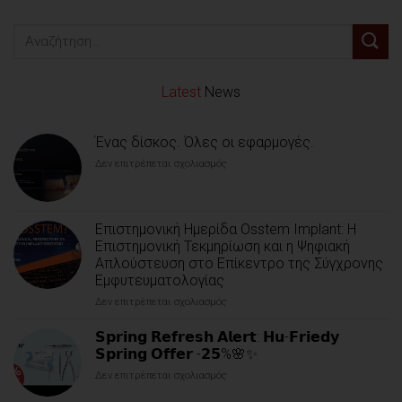
Latest
News
Ένας δίσκος. Όλες οι εφαρμογές.
Δεν επιτρέπεται σχολιασμός
στο
Ένας
δίσκος.
Όλες
οι
Επιστημονική Ημερίδα Osstem Implant: Η
εφαρμογές.
Επιστημονική Τεκμηρίωση και η Ψηφιακή
Απλούστευση στο Επίκεντρο της Σύγχρονης
Εμφυτευματολογίας
Δεν επιτρέπεται σχολιασμός
στο
Επιστημονική
Ημερίδα
𝗦𝗽𝗿𝗶𝗻𝗴 𝗥𝗲𝗳𝗿𝗲𝘀𝗵 𝗔𝗹𝗲𝗿𝘁: 𝗛𝘂-𝗙𝗿𝗶𝗲𝗱𝘆
Osstem
𝗦𝗽𝗿𝗶𝗻𝗴 𝗢𝗳𝗳𝗲𝗿 -𝟮𝟱%🌸✨
Implant:
Δεν επιτρέπεται σχολιασμός
στο
Η
𝗦𝗽𝗿𝗶𝗻𝗴
Επιστημονική