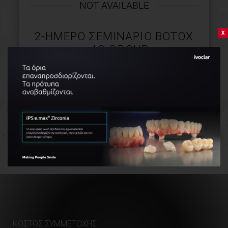
NOT AVAILABLE
x
2-ΗΜΕΡΟ ΣΕΜΙΝΆΡΙΟ BOTOX
– 4O GROUP
ΠΕΡΙΣΣΌΤΕΡΑ
ΚΌΣΤΟΣ ΣΥΜΜΕΤΟΧΉΣ