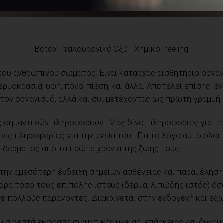
Botox - Υαλουρονικό Οξύ - Χημικό Peeling
του ανθρώπινου σώματος. Είναι καταρχάς αισθητήριο όργαν
ερμοκρασία, υφή, πόνο, πίεση, και άλλα. Αποτελεί επίσης 
 τον οργανισμό, αλλά και συμμετέχοντας ως πρώτη γραμμή 
 σημαντικών πληροφοριών. Μας δίνει πληροφορίες για την 
ες πληροφορίες για την υγεία του. Για το λόγο αυτό όλοι
υ δέρματος από τα πρώτα χρόνια της ζωής τους.
 την αμεσότερη ένδειξη σημείων ασθένειας και παραμέληση
φορά τόσο τους επιπολής ιστούς (δέρμα, λιπώδης ιστός) όσ
ε πολλούς παράγοντες. Διακρίνεται στην ενδογενή και εξ
υ συνιστά έκφραση σωματικής υγείας, επάρκειας και δυναμ