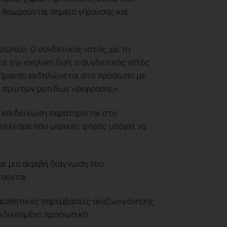
 θεωρούνται σημεία γήρανσης και
οσώπου. Ο συνδετικός ιστός, με τη
ά την ενήλικη ζωή, ο συνδετικός ιστός
 γήρανση εκδηλώνεται στο πρόσωπο με
ων πρώτων ρυτίδων «έκφρασης».
 επιδείνωση παρατηρείται στο
τέλεσμα που μερικές φορές μπορεί να
με μια ακριβή διάγνωση του
ούνται.
ές αισθητικές παρεμβάσεις αναζωογόνησης
ειδικευμένο προσωπικό.