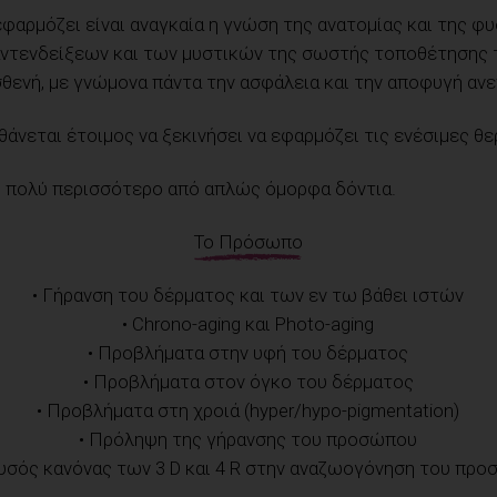
 εφαρμόζει είναι αναγκαία η γνώση της ανατομίας και της 
 αντενδείξεων και των μυστικών της σωστής τοποθέτησης 
θενή, με γνώμονα πάντα την ασφάλεια και την αποφυγή α
θάνεται έτοιμος να ξεκινήσει να εφαρμόζει τις ενέσιμες θε
ι πολύ περισσότερο από απλώς όμορφα δόντια.
Το Πρόσωπο
• Γήρανση του δέρματος και των εν τω βάθει ιστών
• Chrono-aging και Photo-aging
• Προβλήματα στην υφή του δέρματος
• Προβλήματα στον όγκο του δέρματος
• Προβλήματα στη χροιά (hyper/hypo-pigmentation)
• Πρόληψη της γήρανσης του προσώπου
ρυσός κανόνας των 3 D και 4 R στην αναζωογόνηση του πρ