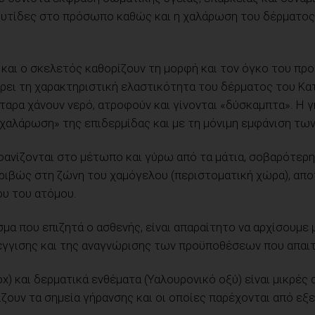
ι ρυτίδες στο πρόσωπο καθώς και η χαλάρωση του δέρματος
ς και ο σκελετός καθορίζουν τη μορφή και τον όγκο του πρ
ρει τη χαρακτηριστική ελαστικότητα του δέρματος του Κατ
τταρα χάνουν νερό, ατροφούν και γίνονται «δύσκαμπτα». Η
«χαλάρωση» της επιδερμίδας και με τη μόνιμη εμφάνιση τ
φανίζονται στο μέτωπο και γύρω από τα μάτια, σοβαρότερη
ιβώς στη ζώνη του χαμόγελου (περιστοματική χώρα), απο
υ του ατόμου.
μα που επιζητά ο ασθενής, είναι απαραίτητο να αρχίσουμε 
γγισης και της αναγνώρισης των προϋποθέσεων που απαιτ
tox) και δερματικά ενθέματα (Υαλουρονικό οξύ) είναι μικρ
ζουν τα σημεία γήρανσης και οι οποίες παρέχονται από εξ