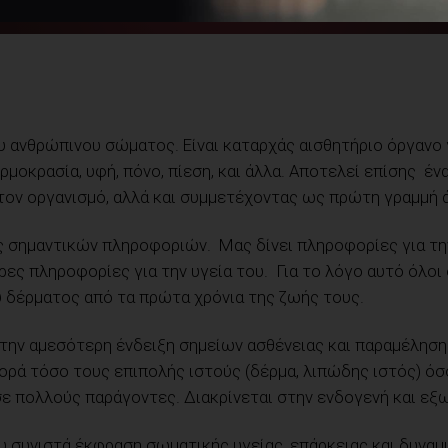
υ ανθρώπινου σώματος. Είναι καταρχάς αισθητήριο όργανο 
ρμοκρασία, υφή, πόνο, πίεση, και άλλα. Αποτελεί επίσης έ
τον οργανισμό, αλλά και συμμετέχοντας ως πρώτη γραμμή 
 σημαντικών πληροφοριών. Μας δίνει πληροφορίες για την 
ες πληροφορίες για την υγεία του. Για το λόγο αυτό όλοι
υ δέρματος από τα πρώτα χρόνια της ζωής τους.
 την αμεσότερη ένδειξη σημείων ασθένειας και παραμέληση
φορά τόσο τους επιπολής ιστούς (δέρμα, λιπώδης ιστός) όσ
ε πολλούς παράγοντες. Διακρίνεται στην ενδογενή και εξ
υ συνιστά έκφραση σωματικής υγείας, επάρκειας και δυναμ