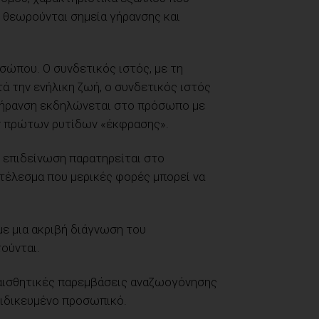
 θεωρούνται σημεία γήρανσης και
οσώπου. Ο συνδετικός ιστός, με τη
ά την ενήλικη ζωή, ο συνδετικός ιστός
 γήρανση εκδηλώνεται στο πρόσωπο με
ων πρώτων ρυτίδων «έκφρασης».
 επιδείνωση παρατηρείται στο
τέλεσμα που μερικές φορές μπορεί να
με μια ακριβή διάγνωση του
ούνται.
ές αισθητικές παρεμβάσεις αναζωογόνησης
ειδικευμένο προσωπικό.