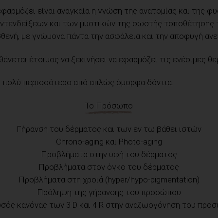
 εφαρμόζει είναι αναγκαία η γνώση της ανατομίας και της 
 αντενδείξεων και των μυστικών της σωστής τοποθέτησης 
θενή, με γνώμονα πάντα την ασφάλεια και την αποφυγή α
θάνεται έτοιμος να ξεκινήσει να εφαρμόζει τις ενέσιμες θε
ι πολύ περισσότερο από απλώς όμορφα δόντια.
Το Πρόσωπο
Γήρανση του δέρματος και των εν τω βάθει ιστών
Chrono-aging και Photo-aging
Προβλήματα στην υφή του δέρματος
Προβλήματα στον όγκο του δέρματος
Προβλήματα στη χροιά (hyper/hypo-pigmentation)
Πρόληψη της γήρανσης του προσώπου
υσός κανόνας των 3 D και 4 R στην αναζωογόνηση του προ