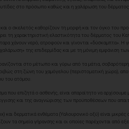
ι ρυτίδες στο πρόσωπο καθώς και η χαλάρωση του δέρματος
ς και ο σκελετός καθορίζουν τη μορφή και τον όγκο του πρ
ρει τη χαρακτηριστική ελαστικότητα του δέρματος του Κατ
τταρα χάνουν νερό, ατροφούν και γίνονται «δύσκαμπτα». Η
«χαλάρωση» της επιδερμίδας και με τη μόνιμη εμφάνιση τ
φανίζονται στο μέτωπο και γύρω από τα μάτια, σοβαρότερη
ιβώς στη ζώνη του χαμόγελου (περιστοματική χώρα), απο
υ του ατόμου.
μα που επιζητά ο ασθενής, είναι απαραίτητο να αρχίσουμε 
γγισης και της αναγνώρισης των προϋποθέσεων που απαιτ
tox) και δερματικά ενθέματα (Υαλουρονικό οξύ) είναι μικρ
ζουν τα σημεία γήρανσης και οι οποίες παρέχονται από εξ