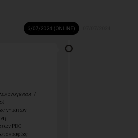
6/07/2024 (ONLINE)
07/07/2024
λαγονογένεση /
οί
ίες νημάτων
όνη
μάτων PDO
φωτογραφίες