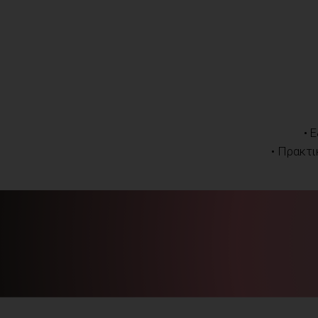
• 
• Πρακτι