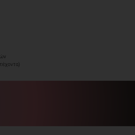
ιών
ετέχοντα)