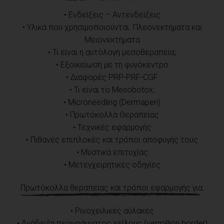
• Ενδείξεις – Αντενδείξεις
• Υλικά που χρησιμοποιούνται. Πλεονεκτήματα και
Μειονεκτήματα
• Τι είναι η αυτόλογη μεσοθεραπεία;
• Εξοικείωση με τη φυγόκεντρο
• Διαφορές PRP-PRF-CGF
• Τι είναι το Mesobotox;
• Microneedling (Dermapen)
• Πρωτόκολλα Θεραπείας
• Τεχνικές εφαρμογής
• Πιθανές επιπλοκές και τρόποι αποφυγής τους
• Μυστικά επιτυχίας
• Μετεγχειρητικές οδηγίες
Πρωτόκολλα θεραπείας και τρόποι εφαρμογής για:
• Ρινοχειλικές αύλακες
• Ανάδειξη περιγράμματος χείλους (vermillion border)