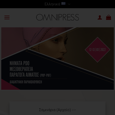
Skip
Ελληνικά
to
content
Σεμινάρια (Αρχείο)
>>