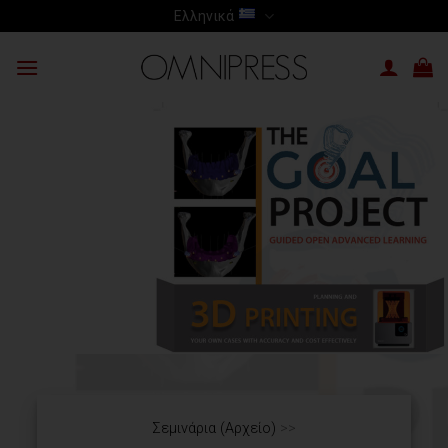
Skip
Ελληνικά
to
content
Σεμινάρια (Αρχείο)
>>