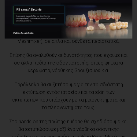
Κατά τη διάρκεια του θεωρητικού σεμιναρίου οι
συμμετέχοντες θα εκπαιδευτούν στη σχεδίαση
ναρθήκων υπολογιστικά καθοδηγούμενης
τοποθέτησης εμφυτευμάτων με τη χρήση ανοιχτών
δωρεάν προγράμματων (Bluesky Planner και
Meshmixer), σε απλά και σύνθετα περιστατικά.
Επίσης θα αναλυθούν οι δυνατότητες που έχουμε και
σε άλλα πεδία της οδοντιατρικής, όπως ψηφιακά
κερώματα, νάρθηκες βρουξισμού κ.α.
Παράλληλα θα συζητήσουμε για την τρισδιάστατη
εκτύπωση εντός ιατρείου και τα είδη των
εκτυπωτών που υπάρχουν με τα μειονεκτήματα και
τα πλεονεκτήματα τους.
Στο hands on της πρώτης ημέρας θα σχεδιάσουμε και
θα εκτυπώσουμε μαζί ένα νάρθηκα οδοντικής
στήριξης για μονήρη νωδότητα βήμα βήμα. Μετά την