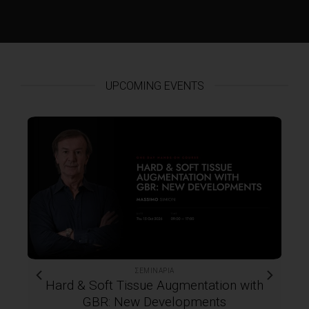
UPCOMING EVENTS
ΣΕΜΙΝΆΡΙΑ
h
Clinical Training in Botulinum Toxin A &
Dermal Fillers Hands-on Seminar for