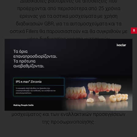
Διαδικασίες βασισμένες σε αποδείξεις που
προέρχονται από περισσότερα από 25 χρόνια
έρευνας για τα οστικά μοσχεύματα με χρήση
διαδικασιών GBR, για τα αυτομοσχεύματα και τα
x
οστικά Fillers θα παρουσιαστούν και θα συγκριθούν με
νέες διαδικασίες χρήσης κυτταρικών
διαμεσολαβητών οι rh-PDGF and rhBMP-2.
Επιπλέον, θα συζητηθούν διαδικασίες επί του
ουλικού βλεννογόνου με μοσχεύματα από την
υπερώα και υποκατάστατα για την βελτίωση των
προβλημάτων στην προστομιακή περιοχή, της
κερατινοποίησης και του λεπτού ουλικού βιότυπου
στην αισθητική ζώνη. Θα γίνει λόγος για την επιλογή
των ασθενών, το πρωτόκολλο της τοποθέτησης του
μοσχεύματος και των εναλλακτικών προσεγγίσεων
της προσωρινοποίησης.