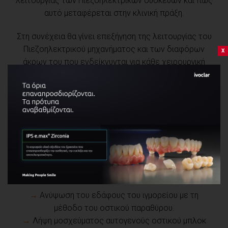
λειτουργίας των Πιεζοηλεκτρικών συσκευών και πώς
αυτό μεταφέρεται στην κλινική πράξη.
Στη συνέχεια θα γίνει επεξήγηση της λειτουργίας του
Πιεζοηλεκτρικού μηχανήματος και των διαφόρων
x
άκρων του που ενδείκνυνται για κάθε χειρουργική
επέμβαση.
Τέλος θα γίνει ανάλυση των βασικών ανατομικών
ευαίσθητων περιοχών που χρειάζονται προσοχή ή
και ιδιαίτερη μεταχείριση διεγχειρητικά.
Στο πρακτικό κομμάτι θα γίνει παρουσίαση σε βίντεο
όλων των χειρουργικών τεχνικών που θα
ασχoληθούν οι συμμετέχοντες όπως:
→
Ανύψωση του εδάφους του ιγμορείου με τη
μέθοδο του οστικού παραθύρου.
→
Λήψη μοσχεύματος αυτογενούς οστικού μπλοκ