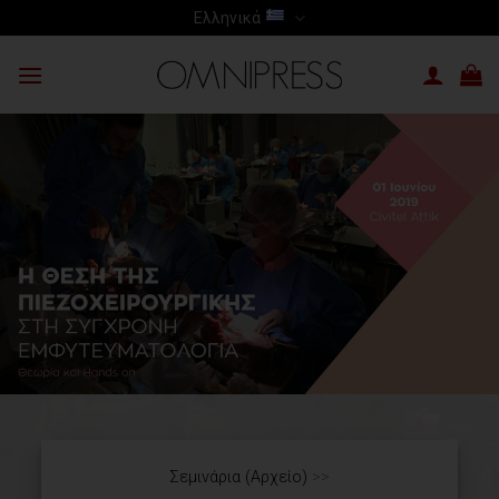
Skip
Ελληνικά
to
content
Σεμινάρια (Αρχείο)
>>