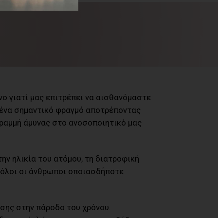
νο γιατί μας επιτρέπει να αισθανόμαστε
ς ένα σημαντικό φραγμό αποτρέποντας
γραμμή άμυνας στο ανοσοποιητικό μας
ν ηλικία του ατόμου, τη διατροφική
ό όλοι οι άνθρωποι οποιασδήποτε
ησης στην πάροδο του χρόνου.