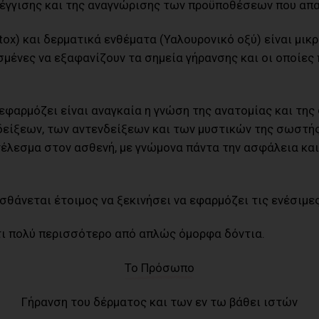
έγγισης και της αναγνώρισης των προϋποθέσεων που απα
tox) και δερματικά ενθέματα (Υαλουρονικό οξύ) είναι μι
ένες να εξαφανίζουν τα σημεία γήρανσης και οι οποίες 
ς εφαρμόζει είναι αναγκαία η γνώση της ανατομίας και τη
νδείξεων, των αντενδείξεων και των μυστικών της σωστ
τέλεσμα στον ασθενή, με γνώμονα πάντα την ασφάλεια κα
σθάνεται έτοιμος να ξεκινήσει να εφαρμόζει τις ενέσιμε
τι πολύ περισσότερο από απλώς όμορφα δόντια.
Το Πρόσωπο
Γήρανση του δέρματος και των εν τω βάθει ιστών