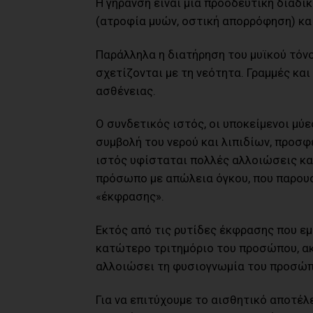
Η γήρανση είναι μια προοδευτική διαδι
(ατροφία μυών, οστική απορρόφηση) και
Παράλληλα η διατήρηση του μυϊκού τόν
σχετίζονται με τη νεότητα. Γραμμές κ
ασθένειας.
Ο συνδετικός ιστός, οι υποκείμενοι μύε
συμβολή του νερού και λιπιδίων, προσφ
ιστός υφίσταται πολλές αλλοιώσεις και
πρόσωπο με απώλεια όγκου, που παρουσ
«έκφρασης».
Εκτός από τις ρυτίδες έκφρασης που ε
κατώτερο τριτημόριο του προσώπου, ακ
αλλοιώσει τη φυσιογνωμία του προσώπ
Για να επιτύχουμε το αισθητικό αποτέλ