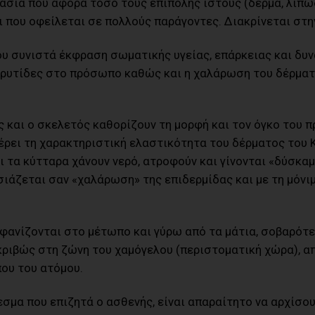
κασία που αφορά τόσο τους επιπολής ιστούς (δέρμα, λιπώ
 που οφείλεται σε πολλούς παράγοντες. Διακρίνεται στη
ου συνιστά έκφραση σωματικής υγείας, επάρκειας και δυ
αι ρυτίδες στο πρόσωπο καθώς και η χαλάρωση του δέρμα
ς και ο σκελετός καθορίζουν τη μορφή και τον όγκο του 
έρει τη χαρακτηριστική ελαστικότητα του δέρματος του Κ
 τα κύτταρα χάνουν νερό, ατροφούν και γίνονται «δύσκα
ιάζεται σαν «χαλάρωση» της επιδερμίδας και με τη μόν
μφανίζονται στο μέτωπο και γύρω από τα μάτια, σοβαρότ
ριβώς στη ζώνη του χαμόγελου (περιστοματική χώρα), α
ου του ατόμου.
εσμα που επιζητά ο ασθενής, είναι απαραίτητο να αρχίσου