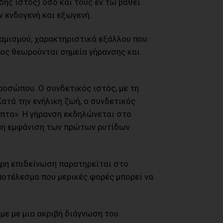
δης ιστός) όσο και τους εν τω βάθει
ν ενδογενή και εξωγενή.
ναμισμού, χαρακτηριστικά εξάλλου που
τος θεωρούνται σημεία γήρανσης και
προσώπου. Ο συνδετικός ιστός, με τη
ατά την ενήλικη ζωή, ο συνδετικός
μπτα». Η γήρανση εκδηλώνεται στο
ιμη εμφάνιση των πρώτων ρυτίδων
ερη επιδείνωση παρατηρείται στο
ποτέλεσμα που μερικές φορές μπορεί να
με με μια ακριβή διάγνωση του