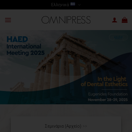
Skip
Ελληνικά
to
content
Σεμινάρια (Αρχείο)
>>