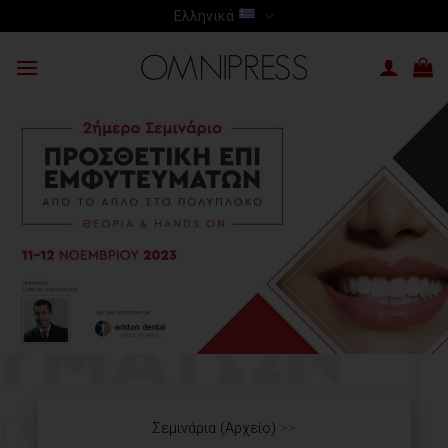
Skip
Ελληνικά
to
content
Σεμινάρια (Αρχείο)
>>