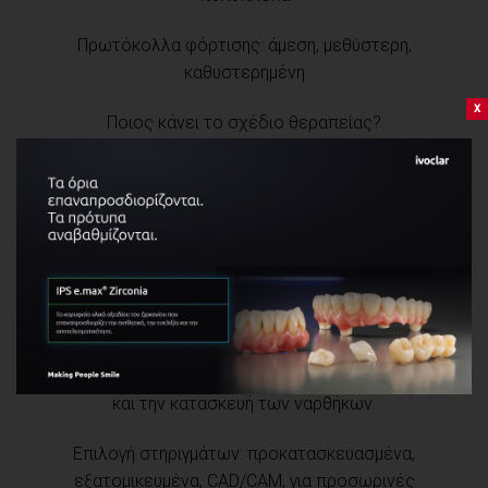
Πρωτόκολλα φόρτισης: άμεση, μεθύστερη,
καθυστερημένη
x
Ποιος κάνει το σχέδιο θεραπείας?
Η σημασία του διαγνωστικού κερώματος
Αριθμός εμφυτευμάτων, μήκος, διάμετρος και
διασπορά στη νωδή περιοχή
Η σημασία της τομογραφίας, του ακτινολογικού και
χειρουργικού νάρθηκα
Χρήση ψηφιακών μεθόδων για το σχέδιο θεραπείας
και την κατασκευή των ναρθήκων.
Επιλογή στηριγμάτων: προκατασκευασμένα,
εξατομικευμένα, CAD/CAM, για προσωρινές