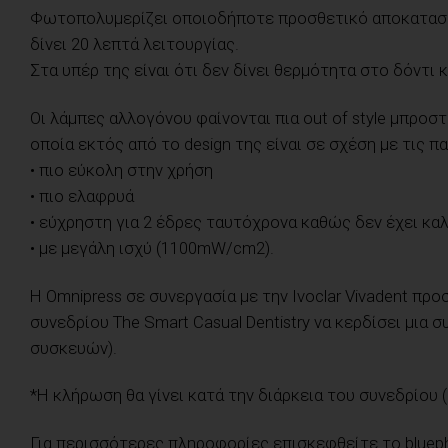
Φωτοπολυμερίζει οποιοδήποτε προσθετικό αποκαταστα
δίνει 20 λεπτά λειτουργίας.
Στα υπέρ της είναι ότι δεν δίνει θερμότητα στο δόντι
Οι λάμπες αλλογόνου φαίνονται πια out of style μπροστά 
οποία εκτός από το design της είναι σε σχέση με τις 
• πιο εύκολη στην χρήση
• πιο ελαφρυά
• εύχρηστη για 2 έδρες ταυτόχρονα καθώς δεν έχει κα
• με μεγάλη ισχύ (1100mW/cm2).
Η Omnipress σε συνεργασία με την Ivoclar Vivadent π
συνεδρίου The Smart Casual Dentistry να κερδίσει μια σ
συσκευών).
*Η κλήρωση θα γίνει κατά την διάρκεια του συνεδρίο
Για περισσότερες πληροφορίες επισκεφθείτε το
bluep