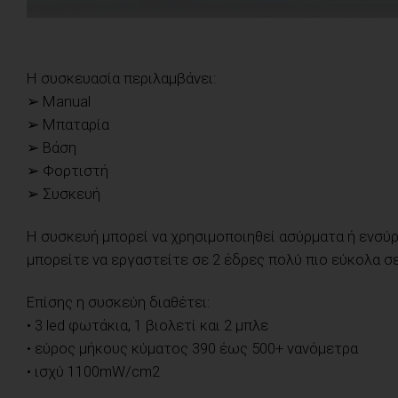
Η συσκευασία περιλαμβάνει:
➢ Manual
➢ Μπαταρία
➢ Bάση
➢ Φορτιστή
➢ Συσκευή
Η συσκευή μπορεί να χρησιμοποιηθεί ασύρματα ή ενσύ
μπορείτε να εργαστείτε σε 2 έδρες πολύ πιο εύκολα σ
Επίσης η συσκεύη διαθέτει:
• 3 led φωτάκια, 1 βιολετί και 2 μπλε
• εύρος μήκους κύματος 390 έως 500+ νανόμετρα
• ισχύ 1100mW/cm2