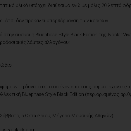
τικό υλικό υπάρχει διαθέσιμο ενώ με μόλις 20 λεπτά φό
 και έτσι δεν προκαλεί υπερθέρμανση των κορφών.
στην συσκευή Bluephase Style Black Edition της Ivoclar Viva
παραδοσιακές λάμπες αλλογόνου:
λώδιο
ροσφέρουν τη δυνατότητα σε έναν από τους συμμετέχοντες 
υλλεκτική Bluephase Style Black Edition (περιορισμένος αρι
υ (Σάββατο, 6 Οκτωβρίου, Μέγαρο Μουσικής Αθηνών)
haseallblack.com