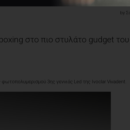
by Σ
Unboxing στο πιο στυλάτο gudget του
 φωτοπολυμερισμού 3ης γεννιάς Led της Ivoclar Vivadent.