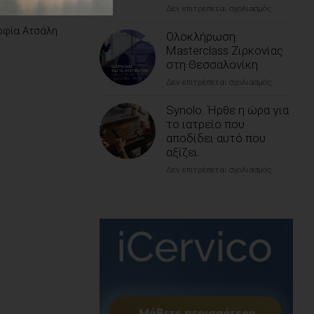
Δεν επιτρέπεται σχολιασμός
στο
Τεκμηρίω
𝗦𝗽𝗿𝗶𝗻𝗴
και
οφία Ατσάλη
𝗥𝗲𝗳𝗿𝗲𝘀𝗵
Ολοκλήρωση
η
𝗔𝗹𝗲𝗿𝘁:
Ψηφιακή
Masterclass Ζιρκονίας
𝗛𝘂-
Απλούστευ
στη Θεσσαλονίκη
𝗙𝗿𝗶𝗲𝗱𝘆
στο
Δεν επιτρέπεται σχολιασμός
στο
𝗦𝗽𝗿𝗶𝗻𝗴
Επίκεντρο
Ολοκλήρω
𝗢𝗳𝗳𝗲𝗿
της
Masterclas
Synolo. Ήρθε η ώρα για
-𝟮𝟱%
Σύγχρονης
Ζιρκονίας
το ιατρείο που
🌸
Εμφυτευμα
στη
✨
αποδίδει αυτό που
Θεσσαλονί
αξίζει.
Δεν επιτρέπεται σχολιασμός
στο
Synolo.
Ήρθε
η
ώρα
για
το
ιατρείο
που
αποδίδει
αυτό
που