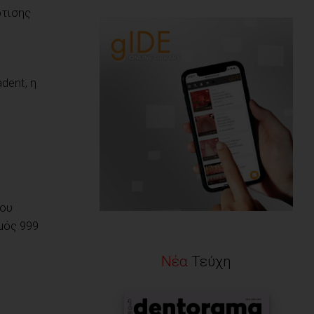
ρτισης
dent, η
του
θμός 999
Νέα
Τεύχη