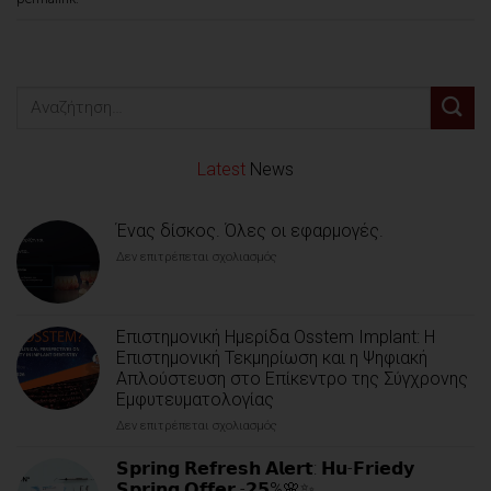
Latest
News
Ένας δίσκος. Όλες οι εφαρμογές.
Δεν επιτρέπεται σχολιασμός
στο
Ένας
δίσκος.
Όλες
οι
Επιστημονική Ημερίδα Osstem Implant: Η
εφαρμογές.
Επιστημονική Τεκμηρίωση και η Ψηφιακή
Απλούστευση στο Επίκεντρο της Σύγχρονης
Εμφυτευματολογίας
Δεν επιτρέπεται σχολιασμός
στο
Επιστημονική
Ημερίδα
𝗦𝗽𝗿𝗶𝗻𝗴 𝗥𝗲𝗳𝗿𝗲𝘀𝗵 𝗔𝗹𝗲𝗿𝘁: 𝗛𝘂-𝗙𝗿𝗶𝗲𝗱𝘆
Osstem
𝗦𝗽𝗿𝗶𝗻𝗴 𝗢𝗳𝗳𝗲𝗿 -𝟮𝟱%🌸✨