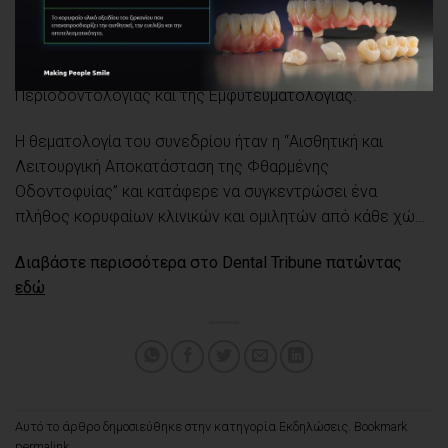
ανταλλαγή απόψεων γύρω από ενδιαφέροντα κλινικά
περιστατικά καθώς και καθημερινούς κλινικούς
προβληματισμούς που αφορούν το χώρο της
Περιοδοντολογίας και της Εμφυτευματολογίας.
Η θεματολογία του συνεδρίου ήταν η “Αισθητική και
Λειτουργική Αποκατάσταση της Φθαρμένης
Οδοντοφυίας” και κατάφερε να συγκεντρώσει ένα
πλήθος κορυφαίων κλινικών και ομιλητών από κάθε χώ…
Διαβάστε περισσότερα στο Dental Tribune πατώντας
εδώ
Αυτό το άρθρο δημοσιεύθηκε στην κατηγορία
Εκδηλώσεις
. Bookmark
permalink
.