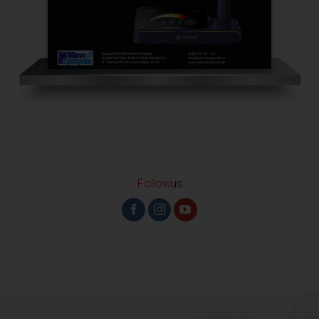
Follow
us