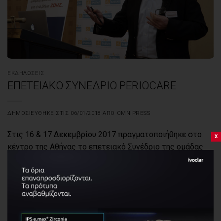
ΕΚΔΗΛΏΣΕΙΣ
ΕΠΕΤΕΙΑΚΟ ΣΥΝΕΔΡΙΟ PERIOCARE
ΔΗΜΟΣΙΕΎΘΗΚΕ ΣΤΙΣ
06/01/2018
ΑΠΌ
OMNIPRESS
Στις 16 & 17 Δεκεμβρίου 2017 πραγματοποιήθηκε στο
x
κέντρο της Αθήνας το επετειακό Συνέδριο της ομάδας
Periocare για τα 5 χρόνια παρουσίας της στο διαδίκτυο.
Η ομάδα δημιουργήθηκε πριν από πέντε χρόνια από τον
εμπνευστή της κ.Γεώργιο Γούμενο. Χρησιμοποιώντας τα
μέσα κοινωνικής δικτύωσης, και συγκεκριμένα τον χώρο
του facebook, συστήθηκε μία ομάδα με στόχο την