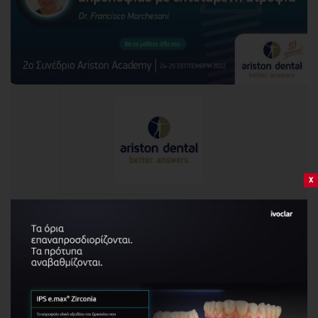
x
Ariston Dental
+30 210 8030341, +30 216 7003896
https://aristondental.com
info@aristondental.com
profile