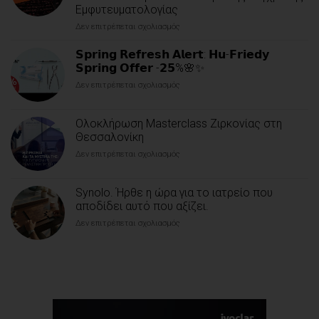
Εμφυτευματολογίας
Δεν επιτρέπεται σχολιασμός
στο
Επιστημονική
Ημερίδα
𝗦𝗽𝗿𝗶𝗻𝗴 𝗥𝗲𝗳𝗿𝗲𝘀𝗵 𝗔𝗹𝗲𝗿𝘁: 𝗛𝘂-𝗙𝗿𝗶𝗲𝗱𝘆
Osstem
𝗦𝗽𝗿𝗶𝗻𝗴 𝗢𝗳𝗳𝗲𝗿 -𝟮𝟱%🌸✨
Implant:
Δεν επιτρέπεται σχολιασμός
στο
Η
𝗦𝗽𝗿𝗶𝗻𝗴
Επιστημονική
𝗥𝗲𝗳𝗿𝗲𝘀𝗵
Τεκμηρίωση
Ολοκλήρωση Masterclass Ζιρκονίας στη
𝗔𝗹𝗲𝗿𝘁:
και
𝗛𝘂-
Θεσσαλονίκη
η
𝗙𝗿𝗶𝗲𝗱𝘆
Ψηφιακή
Δεν επιτρέπεται σχολιασμός
στο
𝗦𝗽𝗿𝗶𝗻𝗴
Απλούστευση
Ολοκλήρωση
𝗢𝗳𝗳𝗲𝗿
στο
Masterclass
-𝟮𝟱%
Επίκεντρο
Synolo. Ήρθε η ώρα για το ιατρείο που
Ζιρκονίας
🌸
της
στη
αποδίδει αυτό που αξίζει.
✨
Σύγχρονης
Θεσσαλονίκη
Εμφυτευματολογίας
Δεν επιτρέπεται σχολιασμός
στο
Synolo.
Ήρθε
η
ώρα
για
το
ιατρείο