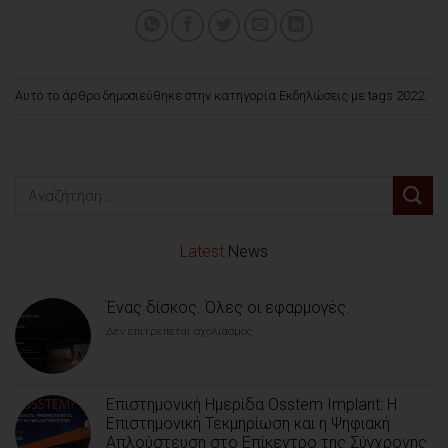
Αυτό το άρθρο δημοσιεύθηκε στην κατηγορία
Εκδηλώσεις
με tags
2022
.
Latest
News
Ένας δίσκος. Όλες οι εφαρμογές.
Δεν επιτρέπεται σχολιασμός
στο
Ένας
δίσκος.
Όλες
οι
Επιστημονική Ημερίδα Osstem Implant: Η
εφαρμογές.
Επιστημονική Τεκμηρίωση και η Ψηφιακή
Απλούστευση στο Επίκεντρο της Σύγχρονης