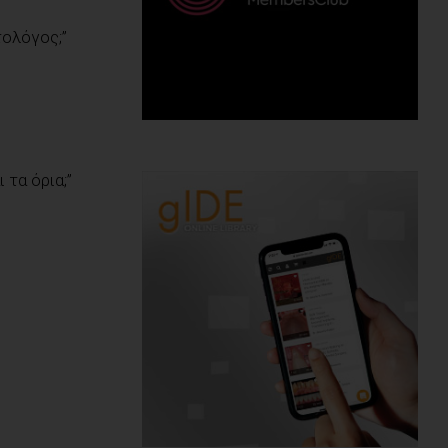
τολόγος;”
 τα όρια;”