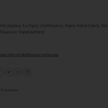
ππη Δερέκα, Σωτήρης Ζησόπουλος, Χάρης Καλαϊτζάκης, Νί
 Γεώργιος Χαραλαμπάκης
index.php/el/ekdhlwseis/symposia
19
,
συμποσια
.