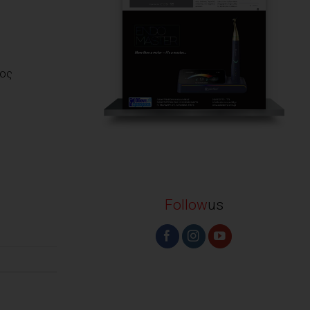
κος
Follow
us