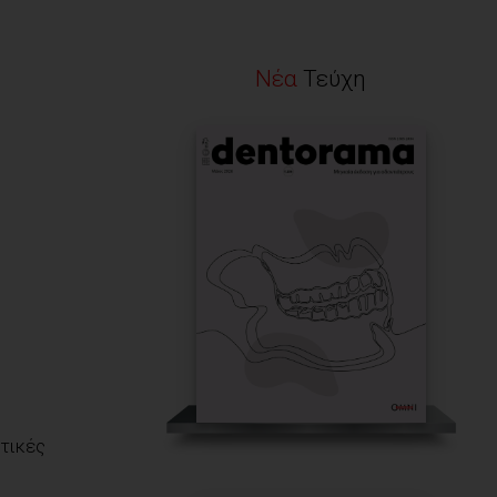
Νέα
Τεύχη
τικές