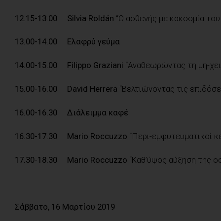
12.15-13.00 Silvia Roldán
“Ο ασθενής με κακοσμία του
13.00-14.00 Ελαφρύ γεύμα
14.00-15.00 Filippo Graziani
“Αναθεωρώντας τη μη-χειρο
15.00-16.00 David Herrera
“Βελτιώνοντας τις επιδόσει
16.00-16.30 Διάλειμμα καφέ
16.30-17.30 Mario Roccuzzo
“Περι-εμφυτευματικοί κε
17.30-18.30
Mario Roccuzzo
“Καθ’ύψος αύξηση της οσ
Σάββατο, 16 Μαρτίου 2019