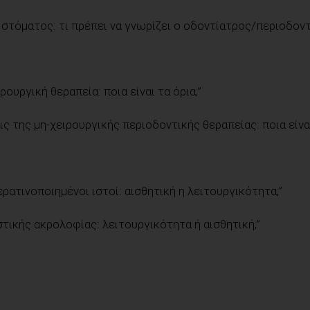
 στόματος: τι πρέπει να γνωρίζει ο οδοντίατρος/περιοδον
υργική θεραπεία: ποια είναι τα όρια;”
ς της μη-χειρουργικής περιοδοντικής θεραπείας: ποια είναι
ρατινοποιημένοι ιστοί: αισθητική η λειτουργικότητα;”
τικής ακρολοφίας: λειτουργικότητα ή αισθητική;”