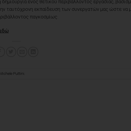
ι η δημιουργία ενός θετικού περιβάλλοντος εργασίας, βασισ
 την ταυτόχρονη εκπαίδευση των συνεργατών μας ώστε να 
εριβάλλοντος παγκοσμίως.
εδώ
Michele Puttini
.