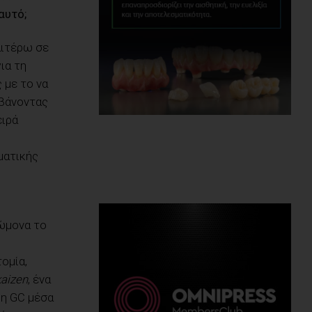
αξίζει.
αυτό;
αιτέρω σε
ια τη
 με το να
μβάνοντας
ειρά
ματικής
νώμονα το
ομία,
kaizen
, ένα
«η GC μέσα