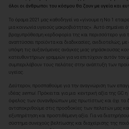
όλοι οι άνθρωποι του κόσμου θα ζουν με υγεία και ευ
Το όραμα 2021 μας καθοδηγεί να «γίνουμε η Νο 1 ετα
μια κοινωνία υγειούς μακροβιότητας». Αυτό σημαίνει ότ
βραχυπρόθεσμη κερδοφορία της και περισσότερο για τ
αναπτύσσει προϊόντα και διαδικασίες, ανιδιοτελώς, 
υπόψη τις αυξανόμενες ανάγκες μιας γηράσκουσας κοινω
κατευθυντήριων γραμμών για να επιτύχουν αυτόν τον
συμπεριλάβουν τους πελάτες στην ανάπτυξη των προϊ
υγείας.
Δεύτερον, προσπαθούμε για την αναγνώριση των επαγ
ιδέας
semui.
Πρόκειται για μια κεντρική αξία της GC 
όφελος των συνανθρώπων μας πρωτίστως και όχι το δ
ανταποκριθούμε στις προσδοκίες των πελατών μας και
εξυπηρέτηση και προστιθέμενη αξία. Για να διατηρήσ
σύστημα συνεχούς βελτίωσης και διαχείρισης της ποιό