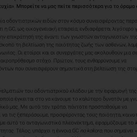
τυχία».
Μ
πορείτε να μας πείτε περισσότερα για το όραμα 
ιρεία οδοντιατρικών ειδών στον κόσμο συνεισφέροντας περ
ι η GC, ως οικογενειακή εταιρεία, ενδιαφέρεται λιγότερο γ
ην επικράτησή της έναντι των γνωστών ανταγωνιστών της
με σκοπό τη βελτίωση της ποιότητας ζωής των ασθενών, λα
νίας. Οι εταίροι και οι συνεργάτες μας ακολουθούν μια σ
 μακροπρόθεσμο στόχο. Πρώτον, τους ενθαρρύνουμε να
όντων που συνεισφέρουν σημαντικά στη βελτίωση της στο
γελματιών του οδοντιατρικού κλάδου με την εφαρμογή της
η οποία έγκειται στο να κάνουμε το καλύτερο δυνατόν με γ
ικό μας. Με αυτό τον τρόπο, πάντοτε προσπαθούμε να
 να τις ξεπεράσουμε, προσφέροντας τους ποιότητα, καινοτ
ουμε αυτό το ανταγωνιστικό πλεονέκτημα, εφαρμόζουμε το
τητας. Τέλος, υπάρχει η έννοια GC
no kokoro,
που σημαίνει 