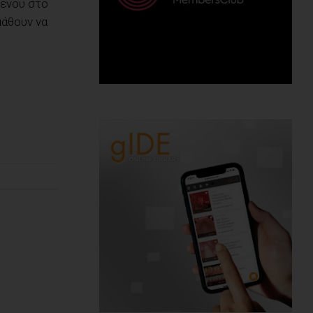
μένου στο
μάθουν να