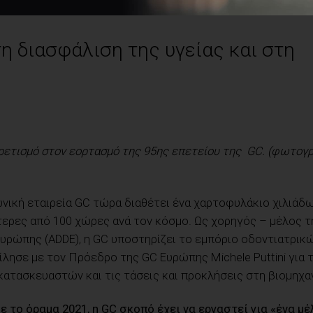
η διασφάλιση της υγείας και στη
αιρετισμό στον εορτασμό της 95ης επετείου της GC. (φωτογ
πωνική εταιρεία GC τώρα διαθέτει ένα χαρτοφυλάκιο χιλιάδ
ερες από 100 χώρες ανά τον κόσμο. Ως χορηγός – μέλος τ
ρώπης (ADDE), η GC υποστηρίζει το εμπόριο οδοντιατρικ
ομίλησε με τον Πρόεδρο της GC Ευρώπης Michele Puttini για 
ατασκευαστών και τις τάσεις και προκλήσεις στη βιομηχαν
με το όραμα 2021, η GC σκοπό έχει να εργαστεί για «ένα μ