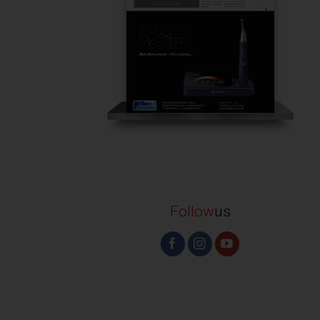
Follow
us