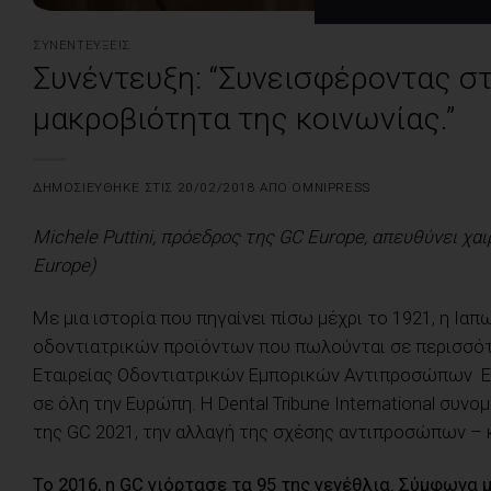
ΣΥΝΕΝΤΕΎΞΕΙΣ
Συνέντευξη: “Συνεισφέροντας στ
μακροβιότητα της κοινωνίας.”
ΔΗΜΟΣΙΕΎΘΗΚΕ ΣΤΙΣ
20/02/2018
ΑΠΌ
OMNIPRESS
Michele Puttini, πρόεδρος της GC Europe, απευθύνει χ
Europe)
Με μια ιστορία που πηγαίνει πίσω μέχρι το 1921, η Ια
οδοντιατρικών προϊόντων που πωλούνται σε περισσότ
Εταιρείας Οδοντιατρικών Εμπορικών Αντιπροσώπων Ευ
σε όλη την Ευρώπη. Η Dental Tribune International συν
της GC 2021, την αλλαγή της σχέσης αντιπροσώπων – κ
Το 2016, η GC γιόρτασε τα 95 της γενέθλια. Σύμφωνα 