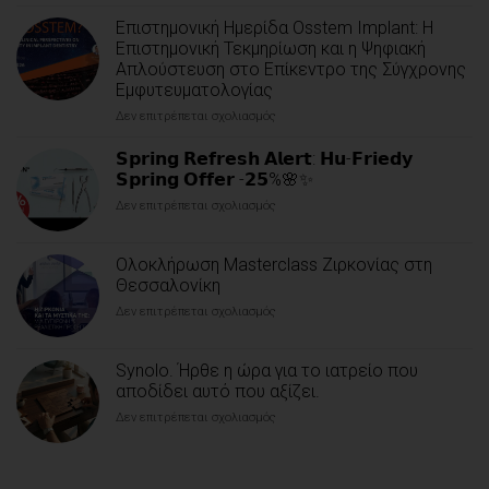
Όλες
οι
Επιστημονική Ημερίδα Osstem Implant: Η
εφαρμογές.
Επιστημονική Τεκμηρίωση και η Ψηφιακή
Απλούστευση στο Επίκεντρο της Σύγχρονης
Εμφυτευματολογίας
Δεν επιτρέπεται σχολιασμός
στο
Επιστημονική
Ημερίδα
𝗦𝗽𝗿𝗶𝗻𝗴 𝗥𝗲𝗳𝗿𝗲𝘀𝗵 𝗔𝗹𝗲𝗿𝘁: 𝗛𝘂-𝗙𝗿𝗶𝗲𝗱𝘆
Osstem
𝗦𝗽𝗿𝗶𝗻𝗴 𝗢𝗳𝗳𝗲𝗿 -𝟮𝟱%🌸✨
Implant:
Δεν επιτρέπεται σχολιασμός
στο
Η
𝗦𝗽𝗿𝗶𝗻𝗴
Επιστημονική
𝗥𝗲𝗳𝗿𝗲𝘀𝗵
Τεκμηρίωση
Ολοκλήρωση Masterclass Ζιρκονίας στη
𝗔𝗹𝗲𝗿𝘁:
και
𝗛𝘂-
Θεσσαλονίκη
η
𝗙𝗿𝗶𝗲𝗱𝘆
Ψηφιακή
Δεν επιτρέπεται σχολιασμός
στο
𝗦𝗽𝗿𝗶𝗻𝗴
Απλούστευση
Ολοκλήρωση
𝗢𝗳𝗳𝗲𝗿
στο
Masterclass
-𝟮𝟱%
Επίκεντρο
Synolo. Ήρθε η ώρα για το ιατρείο που
Ζιρκονίας
🌸
της
στη
αποδίδει αυτό που αξίζει.
✨
Σύγχρονης
Θεσσαλονίκη
Εμφυτευματολογίας
Δεν επιτρέπεται σχολιασμός
στο
Synolo.
Ήρθε
η