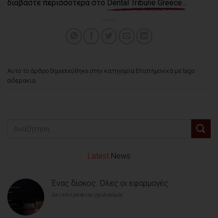
διαβάστε περισσότερα στο
Dental Tribune Greece…
Αυτό το άρθρο δημοσιεύθηκε στην κατηγορία
Επιστημονικά
με tags
σιδερακια
.
Latest
News
Ένας δίσκος. Όλες οι εφαρμογές.
Δεν επιτρέπεται σχολιασμός
στο
Ένας
δίσκος.