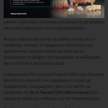
πως δημιουργούν τα δικά τους,
Do-it-Yourself ψεύτικα
σιδεράκια
. Φράσεις όπως “Έφτιαξα τα δικά μου
σιδεράκια!”, “είμαι ενθουσιασμένη!” ή «τελικά, είναι τόσο
εύκολο να φτιάξεις σιδεράκια» συνοδεύονται με χιλιάδες
views από ανθρώπους που τα παρακολουθούν.
Φυσικό επακόλουθο αυτής της μόδας; Eύκολο να το
προβλέψει κάποιος. Οι Αμερικανοί οδοντίατροι και
ορθοδοντικοί τρέχουν και δεν φτάνουν για να
διορθώσουν τις βλάβες που προκαλούν τα «σιδεράκια»
και οι υπόλοιποι μηχανισμοί-μαϊμού.
Η Αμερικανική Οδοντιατρική Εταιρεία (ADA) έχει ξεκινήσει
ήδη από τον Αύγουστο να ενημερώνει το κοινό με
διαφημιστικές καταχωρήσεις για το ότι πρέπει να
αποφεύγει την
Do-It-Yourself (DIY) Οδοντιατρική
, διότι
εγκυμονεί σοβαρούς κινδύνους για την στοματική υγεία.