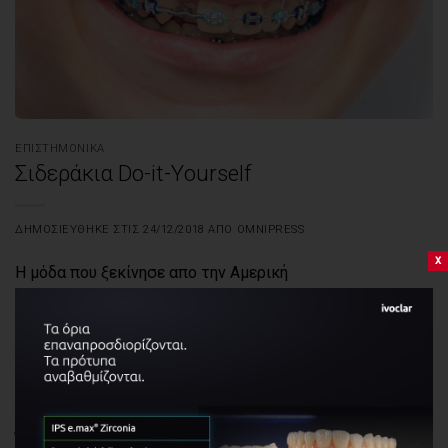
ΕΠΙΣΤΗΜΟΝΙΚΆ
Σιδεράκια Do-it-Υourself
ΔΗΜΟΣΙΕΎΘΗΚΕ ΣΤΙΣ
24/12/2018
ΑΠΌ
OMNIPRESS
x
Η μόδα που ξεκίνησε απο την Αμερική
Η αυτοσχέδια οδοντιατρική και ορθοδοντική είναι μια
νέα, ανησυχητική μόδα που σαρώνει τις ΗΠΑ. Η μόδα
διαδίδεται γρήγορα και είναι πολύ δημοφιλής ανάμεσα
στους εφήβους και τους νεαρούς ενήλικες.
Έφηβοι ανεβάζουν στο youtube videos όπου δείχνουν