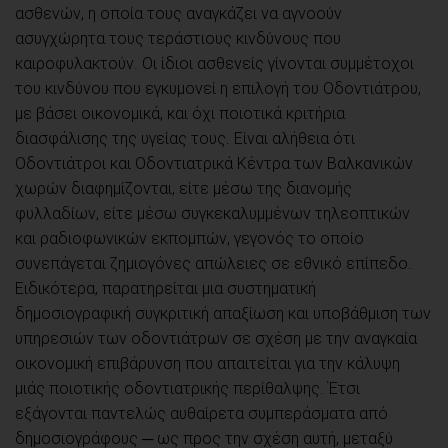
ασθενών, η οποία τους αναγκάζει να αγνοούν
ασυγχώρητα τους τεράστιους κινδύνους που
καιροφυλακτούν. Οι ίδιοι ασθενείς γίνονται συμμέτοχοι
του κινδύνου που εγκυμονεί η επιλογή του Οδοντιάτρου,
με βάσει οικονομικά, και όχι ποιοτικά κριτήρια
διασφάλισης της υγείας τους. Είναι αλήθεια ότι
Οδοντιάτροι και Οδοντιατρικά Κέντρα των Βαλκανικών
χωρών διαφημίζονται, είτε μέσω της διανομής
φυλλαδίων, είτε μέσω συγκεκαλυμμένων τηλεοπτικών
και ραδιοφωνικών εκπομπών, γεγονός το οποίο
συνεπάγεται ζημιογόνες απώλειες σε εθνικό επίπεδο.
Ειδικότερα, παρατηρείται μια συστηματική
δημοσιογραφική συγκριτική απαξίωση και υποβάθμιση των
υπηρεσιών των οδοντιάτρων σε σχέση με την αναγκαία
οικονομική επιβάρυνση που απαιτείται για την κάλυψη
μιάς ποιοτικής οδοντιατρικής περίθαλψης. Έτσι
εξάγονται παντελώς αυθαίρετα συμπεράσματα από
δημοσιογράφους ─ ως προς την σχέση αυτή, μεταξύ