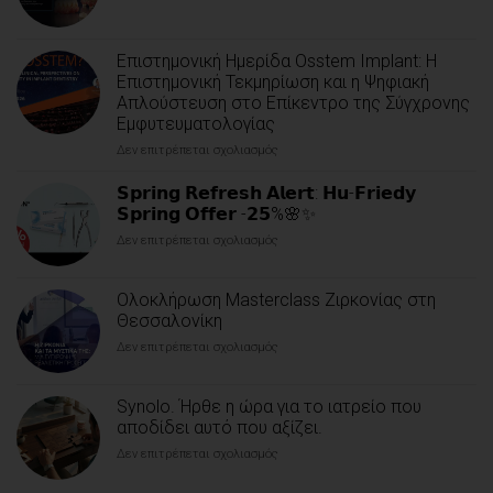
δίσκος.
Όλες
οι
Επιστημονική Ημερίδα Osstem Implant: Η
εφαρμογές.
Επιστημονική Τεκμηρίωση και η Ψηφιακή
Απλούστευση στο Επίκεντρο της Σύγχρονης
Εμφυτευματολογίας
Δεν επιτρέπεται σχολιασμός
στο
Επιστημονική
Ημερίδα
𝗦𝗽𝗿𝗶𝗻𝗴 𝗥𝗲𝗳𝗿𝗲𝘀𝗵 𝗔𝗹𝗲𝗿𝘁: 𝗛𝘂-𝗙𝗿𝗶𝗲𝗱𝘆
Osstem
𝗦𝗽𝗿𝗶𝗻𝗴 𝗢𝗳𝗳𝗲𝗿 -𝟮𝟱%🌸✨
Implant:
Δεν επιτρέπεται σχολιασμός
στο
Η
𝗦𝗽𝗿𝗶𝗻𝗴
Επιστημονική
𝗥𝗲𝗳𝗿𝗲𝘀𝗵
Τεκμηρίωση
Ολοκλήρωση Masterclass Ζιρκονίας στη
𝗔𝗹𝗲𝗿𝘁:
και
𝗛𝘂-
Θεσσαλονίκη
η
𝗙𝗿𝗶𝗲𝗱𝘆
Ψηφιακή
Δεν επιτρέπεται σχολιασμός
στο
𝗦𝗽𝗿𝗶𝗻𝗴
Απλούστευση
Ολοκλήρωση
𝗢𝗳𝗳𝗲𝗿
στο
Masterclass
-𝟮𝟱%
Επίκεντρο
Synolo. Ήρθε η ώρα για το ιατρείο που
Ζιρκονίας
🌸
της
στη
αποδίδει αυτό που αξίζει.
✨
Σύγχρονης
Θεσσαλονίκη
Εμφυτευματολογίας
Δεν επιτρέπεται σχολιασμός
στο
Synolo.
Ήρθε