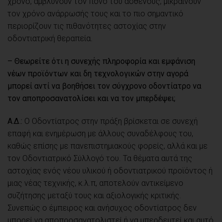
χρόνο, αμβλύνουν τον πόνο του ασθενούς, μικραίνουν
τον χρόνο ανάρρωσής τους και το πιο σημαντικό
περιορίζουν τις πιθανότητες αστοχίας στην
οδοντιατρική θεραπεία.
– Θεωρείτε ότι η συνεχής πληροφορία και εμφάνιση
νέων προϊόντων και δη τεχνολογικών στην αγορά
μπορεί αντί να βοηθήσει τον σύγχρονο οδοντίατρο να
τον αποπροσανατολίσει και να τον μπερδέψει;
Α.Δ.:
Ο Οδοντίατρος στην πράξη βρίσκεται σε συνεχή
επαφή και ενημέρωση με άλλους συναδέλφους του,
καθώς επίσης με πανεπιστημιακούς φορείς, αλλά και με
τον Οδοντιατρικό Σύλλογό του. Τα θέματα αυτά της
αστοχίας ενός νέου υλικού ή οδοντιατρικού προϊόντος ή
μιας νέας τεχνικής, κ.λ.π, αποτελούν αντικείμενο
συζήτησης μεταξύ τους και αξιολογικής κριτικής.
Συνεπώς ο έμπειρος και ανήσυχος οδοντίατρος δεν
μπορεί να αποπροσανατολιστεί ή να μπερδευτεί και αυτό