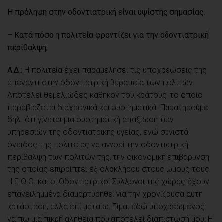
H πρόληψη στην οδοντιατρική είναι υψίστης σημασίας.
–
Κατά πόσο η πολιτεία φροντίζει για την οδοντιατρική
περίθαλψη;
Α.Δ.:
Η πολιτεία έχει παραμελήσει τις υποχρεώσεις της
απέναντι στην οδοντιατρική θεραπεία των πολιτών.
Αποτελεί θεμελιώδες καθήκον του κράτους, το οποίο
παραβιάζεται διαχρονικά και συστηματικά. Παρατηρούμε
δηλ. ότι γίνεται μια συστηματική απαξίωση των
υπηρεσιών της οδοντιατρικής υγείας, ενώ συνιστά
όνειδος της πολιτείας να αγνοεί την οδοντιατρική
περίθαλψη των πολιτών της, την οικονομική επιβάρυνση
της οποίας επιρρίπτει εξ ολοκλήρου στους ώμους τους.
Η Ε.Ο.Ο. και οι Οδοντιατρικοί Σύλλογοι της χώρας έχουν
επανειλημμένα διαμαρτυρηθεί για την χρονίζουσα αυτή
κατάσταση, αλλά επί ματαίω. Είμαι εδώ υποχρεωμένος
να πω μια πικρή αλήθεια που αποτελεί διαπίστωσή μου: Η