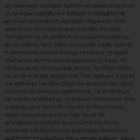
ως οικονομικό «εμπορικό προϊόν», να συγκρίνονται μόνον
τα οικονομικά μεγέθη και ο ασθενής να εκλαμβάνεται
μόνον ως «καταναλωτής εμπορικής υπηρεσίας». Κάθε
εργασία του Οδοντιάτρου, μικρή ή μεγάλη, αποτελεί
ταυτόχρονα και μια επέμβαση που εγκυμονεί κινδύνους
για τον ασθενή. Αυτό πρέπει να γνωρίζει ο κάθε πολίτης.
Η οδοντιατρική εργασία δεν έχει να κάνει με τα ακριβά
υλικά μόνον, αλλά συνδέεται άρρηκτα με το εύρος της
εξειδικευμένης επιστημονικής γνώσης του Οδοντιάτρου
και με την πολύτιμη εμπειρία του. Στην χώρα μας, η σχέση
του ασθενή με τον Οδοντίατρό του, είναι αυστηρή σχέση
ποιότητας και συνεχούς εμπιστοσύνης, σε αντίθεση με
την σχέση του ασθενή με τον βαλκάνιο Οδοντίατρο, όπου
ο ασθενής μετά την έξοδό του από το Οδοντιατρείο,
αφήνεται κυριολεκτικά στην τύχη του για την
μετεγχειρητική εξέλιξη ή αντιμετώπιση της όποιας
επιπλοκής του περιστατικού, χωρίς καμία δυνατότητα
αναζήτησης στοιχειώδους έστω αστικής ευθύνης. Άρα, η