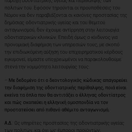
παροχή οδοντιατρικής υγείας και περίθαλψης των
πολιτών του. Εφόσον τηρούνται οι προϋποθέσεις του
Νόμου και δεν παραβιάζονται οι κανόνες προστασίας της
δημόσιας οδοντιατρικής υγείας και του θεμιτού
ανταγωνισμού, δεν έχουμε αντίρρηση στην λειτουργία
οδοντιατρικών κλινικών. Επειδή όμως ο κίνδυνος για
προνομιακή διαφήμιση των υπηρεσιών τους, με σκοπό
την επιδιωκόμενη αύξηση του επιχειρηματικού κέρδους
εγκυμονεί, είμαστε υποχρεωμένοι να παρακολουθούμε
στενά την νομιμότητα λειτουργίας τους.
–
Με δεδομένο ότι ο δεοντολογικός κώδικας απαγορεύει
την διαφήμιση της οδοντιατρικής περίθαλψης, ποιά είναι
εκείνα τα όπλα που θα αντιτάξει ο έλληνας οδοντίατρος
και πώς σκοπεύει η ελληνική ομοσπονδία να τον
προστατεύσει από πιθανό αθέμιτο ανταγωνισμό;
Α.Δ.:
Ως υπηρέτες προστασίας της οδοντιατρικής υγείας
των πολιτών, και όχι ως έμποροι προϊόντων,