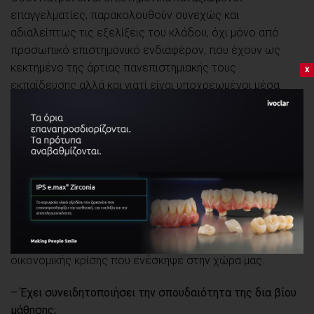
επαγγελματίες, παρακολουθούν συνεχώς και
αδιαλείπτως τις εξελίξεις του κλάδου, όχι μόνο από
προσωπικό επιστημονικό ενδιαφέρον, που έχουν ως
κεκτημένο της άρτιας πανεπιστημιακής τους
x
εκπαίδευσης αλλά και γιατί είναι υποχρεωμένοι μέσα
στις υφιστάμενες συνθήκες της ανταγωνιστικής
επαγγελματικής αγοράς. Τίθεται δηλαδή και ζήτημα
ζωτικής επαγγελματικής «επιβίωσής» τους, ενόψει και
του πληθωρισμού των Οδοντιάτρων σε σχέση με τις
οδοντιατρικές ανάγκες του εξυπηρετούμενου
πληθυσμού. Αψευδής επιβεβαίωση όσων αναφέρω,
αποτελεί η άμεση και προνομιακή απορρόφηση όλων των
Ελλήνων οδοντιάτρων από τα Ευρωπαϊκά κράτη, στα
οποία πολλοί συνάδελφοι έχουν καταφύγει, λόγω της
οικονομικής κρίσης που ενέσκηψε στην χώρα μας.
– Έχει συνειδητοποιήσει την σπουδαιότητα της δια βίου
μάθησης;