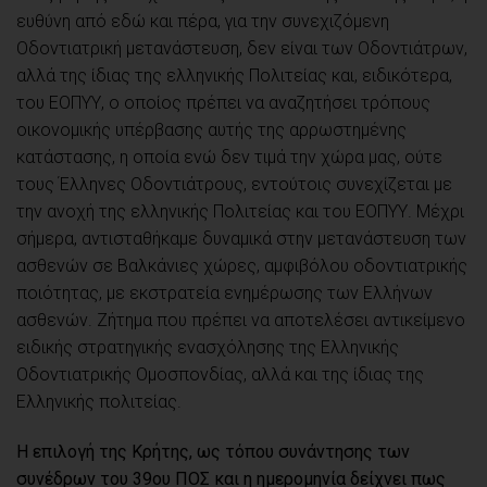
ευθύνη από εδώ και πέρα, για την συνεχιζόμενη
Οδοντιατρική μετανάστευση, δεν είναι των Οδοντιάτρων,
αλλά της ίδιας της ελληνικής Πολιτείας και, ειδικότερα,
του ΕΟΠΥΥ, ο οποίος πρέπει να αναζητήσει τρόπους
οικονομικής υπέρβασης αυτής της αρρωστημένης
κατάστασης, η οποία ενώ δεν τιμά την χώρα μας, ούτε
τους Έλληνες Οδοντιάτρους, εντούτοις συνεχίζεται με
την ανοχή της ελληνικής Πολιτείας και του ΕΟΠΥΥ. Μέχρι
σήμερα, αντισταθήκαμε δυναμικά στην μετανάστευση των
ασθενών σε Βαλκάνιες χώρες, αμφιβόλου οδοντιατρικής
ποιότητας, με εκστρατεία ενημέρωσης των Ελλήνων
ασθενών. Ζήτημα που πρέπει να αποτελέσει αντικείμενο
ειδικής στρατηγικής ενασχόλησης της Ελληνικής
Οδοντιατρικής Ομοσπονδίας, αλλά και της ίδιας της
Ελληνικής πολιτείας.
H επιλογή της Κρήτης, ως τόπου συνάντησης των
συνέδρων του 39ου
ΠΟΣ
και η ημερομηνία δείχνει πως