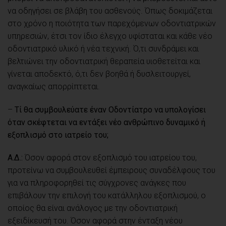
να οδηγήσει σε βλάβη του ασθενούς. Όπως δοκιμάζεται
στο χρόνο η ποιότητα των παρεχόμενων οδοντιατρικών
υπηρεσιών, έτσι τον ίδιο έλεγχο υφίσταται και κάθε νέο
οδοντιατρικό υλικό ή νέα τεχνική. Ό,τι συνδράμει και
βελτιώνει την οδοντιατρική θεραπεία υιοθετείται και
γίνεται αποδεκτό, ό,τι δεν βοηθά ή δυσλειτουργεί,
αναγκαίως απορρίπτεται.
–
Τί θα συμβουλεύατε έναν Οδοντίατρο να υπολογίσει
όταν σκέφτεται να εντάξει νέο ανθρώπινο δυναμικό ή
εξοπλισμό στο ιατρείο του;
Α.Δ.:
Όσον αφορά στον εξοπλισμό του ιατρείου του,
προτείνω να συμβουλευθεί έμπειρους συναδέλφους του
για να πληροφορηθεί τις σύγχρονες ανάγκες που
επιβάλουν την επιλογή του κατάλληλου εξοπλισμού, ο
οποίος θα είναι ανάλογος με την οδοντιατρική
εξειδίκευσή του. Όσον αφορά στην ένταξη νέου