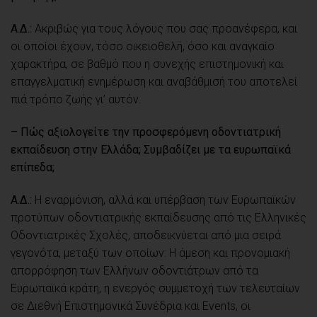
Α.Δ.:
Ακριβώς για τους λόγους που σας προανέφερα, και
οι οποίοι έχουν, τόσο οικειοθελή, όσο και αναγκαίο
χαρακτήρα, σε βαθμό που η συνεχής επιστημονική και
επαγγελματική ενημέρωση και αναβάθμισή του αποτελεί
πιά τρόπο ζωής γι’ αυτόν.
– Πώς αξιολογείτε την προσφερόμενη οδοντιατρική
εκπαίδευση στην Ελλάδα; Συμβαδίζει με τα ευρωπαϊκά
επίπεδα;
Α.Δ.:
Η εναρμόνιση, αλλά και υπέρβαση των Ευρωπαϊκών
προτύπων οδοντιατρικής εκπαίδευσης από τις Ελληνικές
Οδοντιατρικές Σχολές, αποδεικνύεται από μια σειρά
γεγονότα, μεταξύ των οποίων: Η άμεση και προνομιακή
απορρόφηση των Ελλήνων οδοντιάτρων από τα
Ευρωπαϊκά κράτη, η ενεργός συμμετοχή των τελευταίων
σε Διεθνή Επιστημονικά Συνέδρια και Events, οι