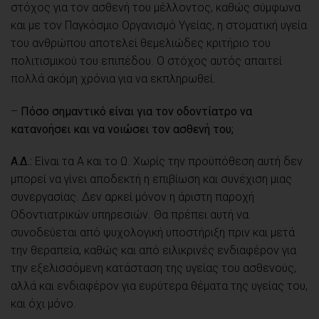
στόχος για τον ασθενή του μέλλοντος, καθώς σύμφωνα
και με τον Παγκόσμιο Οργανισμό Υγείας, η στοματική υγεία
του ανθρώπου αποτελεί θεμελιώδες κριτήριο του
πολιτισμικού του επιπέδου. Ο στόχος αυτός απαιτεί
πολλά ακόμη χρόνια για να εκπληρωθεί.
–
Πόσο σημαντικό είναι για τον οδοντίατρο να
κατανοήσει και να νοιώσει τον ασθενή του;
Α.Δ.:
Είναι τα Α και το Ω. Χωρίς την προϋπόθεση αυτή δεν
μπορεί να γίνει αποδεκτή η επιβίωση και συνέχιση μιας
συνεργασίας. Δεν αρκεί μόνον η άριστη παροχή
Οδοντιατρικών υπηρεσιών. Θα πρέπει αυτή να
συνοδεύεται από ψυχολογική υποστήριξη πριν και μετά
την θεραπεία, καθώς και από ειλικρινές ενδιαφέρον για
την εξελισσόμενη κατάσταση της υγείας του ασθενούς,
αλλά και ενδιαφέρον για ευρύτερα θέματα της υγείας του,
και όχι μόνο.