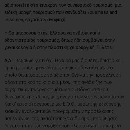
αξιοποιείτε στο έπακρον τον συνεδριακό τουρισμό, μια
ειδική μορφή τουρισμού που συνδυάζει «business and
leissure», εργασία & αναψυχή.
– Θα μπορούσε στην Ελλάδα να ανθίσει και ο
οδοντιατρικός τουρισμός, όπως ήδη συμβαίνει στην
γυναικολογία ή στην πλαστική χειρουργική. Τί λέτε;
Α.Δ.:
Βεβαίως, γιατί όχι. Η χώρα μας διαθέτει άριστο και
έμπειρο επιστημονικό προσωπικό οδοντιάτρων, το
οποίο θα μπορούσε να αξιοποιηθεί για την προσέλκυση
οδοντιατρικού τουρισμού, μέσω της ανάδειξης των
συγκριτικών πλεονεκτημάτων του Οδοντιατρικού
δυναμικού της χώρας μας, έναντι των γειτονικών κρατών.
Και σ’ αυτό στοχεύουμε ως Ε.Ο.Ο., μέσω της εξεύρεσης
ειδικών εναλλακτικών προγραμμάτων προσέλκυσης
ασθενών και της αναζήτησης-σχεδιασμού προώθησης
δυνατοτήτων του νομοθετικού πλαισίου για τον ιατρικό