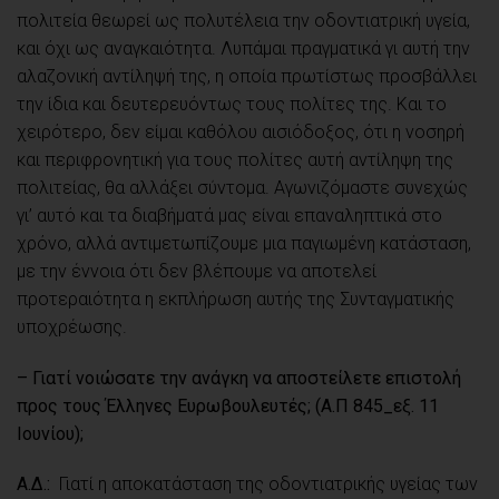
πολιτεία θεωρεί ως πολυτέλεια την οδοντιατρική υγεία,
και όχι ως αναγκαιότητα. Λυπάμαι πραγματικά γι αυτή την
αλαζονική αντίληψή της, η οποία πρωτίστως προσβάλλει
την ίδια και δευτερευόντως τους πολίτες της. Και το
χειρότερο, δεν είμαι καθόλου αισιόδοξος, ότι η νοσηρή
και περιφρονητική για τους πολίτες αυτή αντίληψη της
πολιτείας, θα αλλάξει σύντομα. Αγωνιζόμαστε συνεχώς
γι’ αυτό και τα διαβήματά μας είναι επαναληπτικά στο
χρόνο, αλλά αντιμετωπίζουμε μια παγιωμένη κατάσταση,
με την έννοια ότι δεν βλέπουμε να αποτελεί
προτεραιότητα η εκπλήρωση αυτής της Συνταγματικής
υποχρέωσης.
– Γιατί νοιώσατε την ανάγκη να αποστείλετε επιστολή
προς τους Έλληνες Ευρωβουλευτές; (A.Π 845_εξ. 11
Ιουνίου);
Α.Δ.:
Γιατί η αποκατάσταση της οδοντιατρικής υγείας των