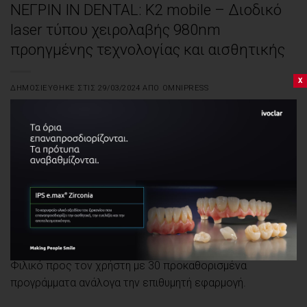
ΝΕΓΡΙΝ IN DENTAL: Κ2 mobile – Διοδικό
laser τύπου χειρολαβής 980nm
προηγμένης τεχνολογίας και αισθητικής
x
ΔΗΜΟΣΙΕΎΘΗΚΕ ΣΤΙΣ
29/03/2024
ΑΠΌ
OMNIPRESS
Κ2
mobile
– Διοδικό laser τύπου χειρολαβής 980nm
προηγμένης τεχνολογίας και αισθητικής.
Το
K
2
mobile
,
διοδικό laser χειρός 980nm συγκεντρώνει
όλα τα πλεονεκτήματα ενός
laser
σε ένα
compact
design
.
Πλήρως ασύρματο, ελαφρύ με εργονομικό σχεδιασμό
επιτρέπει απόλυτη ελευθερία κινήσεων και ευκολία στην
μεταφορά.
Φιλικό προς τον χρήστη με 30 προκαθορισμένα
προγράμματα ανάλογα την επιθυμητή εφαρμογή.