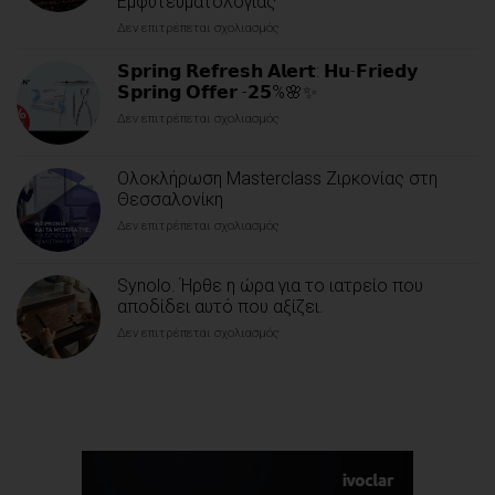
Εμφυτευματολογίας
Δεν επιτρέπεται σχολιασμός
στο
Επιστημονική
Ημερίδα
𝗦𝗽𝗿𝗶𝗻𝗴 𝗥𝗲𝗳𝗿𝗲𝘀𝗵 𝗔𝗹𝗲𝗿𝘁: 𝗛𝘂-𝗙𝗿𝗶𝗲𝗱𝘆
Osstem
𝗦𝗽𝗿𝗶𝗻𝗴 𝗢𝗳𝗳𝗲𝗿 -𝟮𝟱%🌸✨
Implant:
Δεν επιτρέπεται σχολιασμός
στο
Η
𝗦𝗽𝗿𝗶𝗻𝗴
Επιστημονική
𝗥𝗲𝗳𝗿𝗲𝘀𝗵
Τεκμηρίωση
Ολοκλήρωση Masterclass Ζιρκονίας στη
𝗔𝗹𝗲𝗿𝘁:
και
𝗛𝘂-
Θεσσαλονίκη
η
𝗙𝗿𝗶𝗲𝗱𝘆
Ψηφιακή
Δεν επιτρέπεται σχολιασμός
στο
𝗦𝗽𝗿𝗶𝗻𝗴
Απλούστευση
Ολοκλήρωση
𝗢𝗳𝗳𝗲𝗿
στο
Masterclass
-𝟮𝟱%
Επίκεντρο
Synolo. Ήρθε η ώρα για το ιατρείο που
Ζιρκονίας
🌸
της
στη
αποδίδει αυτό που αξίζει.
✨
Σύγχρονης
Θεσσαλονίκη
Εμφυτευματολογίας
Δεν επιτρέπεται σχολιασμός
στο
Synolo.
Ήρθε
η
ώρα
για
το
ιατρείο
που