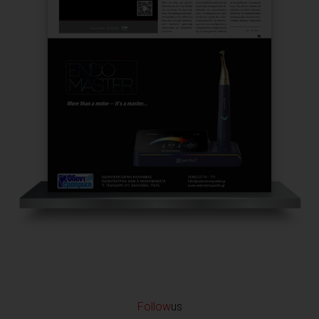
Follow
us