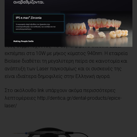
για όλες τις κλινικές εφαρμογές και τα πρωτόκολλα από
κορυφαίους ομιλητές στο χώρο ενώ παράλληλα θα
εξοικοιωθούν με την χρήση των
διοδικών laser
μέσα από
τη πρακτική επίδειξη εφαρμογών τους. Το μοντέλο
EpicX
της
BIOLASE
, θα είναι επίσης διαθέσιμο για δοκιμή από
τους συμμετέχοντες. Το συγκεκριμένο διοδικό Laser
εκπέμπει στα 10W με μήκος κύματος 940nm. Η εταιρεία
Biolase διαθέτει τη μεγαλύτερη πείρα σε καινοτομία και
ανάπτυξη των Laser παγκοσμίως και οι συσκευές της
είναι ιδιαίτερα δημοφιλείς στην Ελληνική αγορά.
Στο ακόλουθο link υπάρχουν ακόμα περισσότερες
λεπτομέρειες
http://dentica.gr/dental-products/epicx-
laser/