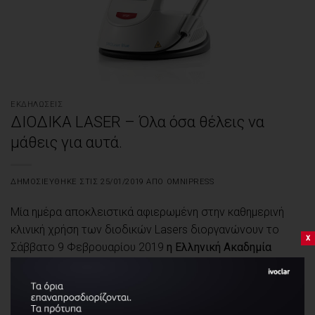
ΕΚΔΗΛΏΣΕΙΣ
ΔΙΟΔΙΚΑ LASER – Όλα όσα θέλεις να
μάθεις για αυτά.
ΔΗΜΟΣΙΕΎΘΗΚΕ ΣΤΙΣ
25/01/2019
ΑΠΌ
OMNIPRESS
Μία ημέρα αποκλειστικά αφιερωμένη στην καθημερινή
κλινική χρήση των διοδικών Lasers διοργανώνουν το
x
Σάββατο 9 Φεβρουαρίου 2019
η Ελληνική Ακαδημία
Οδοντιατρικών Lasers (HALD)
και
το Εργαστήριο
Οδοντικής Χειρουργικής ΑΠΘ
.
Οι συμμετέχοντες θα έχουν την ευκαιρία να ενημερωθούν