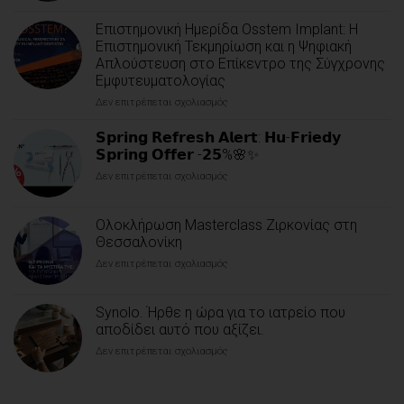
Όλες
οι
Επιστημονική Ημερίδα Osstem Implant: Η
εφαρμογές.
Επιστημονική Τεκμηρίωση και η Ψηφιακή
Απλούστευση στο Επίκεντρο της Σύγχρονης
Εμφυτευματολογίας
Δεν επιτρέπεται σχολιασμός
στο
Επιστημονική
Ημερίδα
𝗦𝗽𝗿𝗶𝗻𝗴 𝗥𝗲𝗳𝗿𝗲𝘀𝗵 𝗔𝗹𝗲𝗿𝘁: 𝗛𝘂-𝗙𝗿𝗶𝗲𝗱𝘆
Osstem
𝗦𝗽𝗿𝗶𝗻𝗴 𝗢𝗳𝗳𝗲𝗿 -𝟮𝟱%🌸✨
Implant:
Δεν επιτρέπεται σχολιασμός
στο
Η
𝗦𝗽𝗿𝗶𝗻𝗴
Επιστημονική
𝗥𝗲𝗳𝗿𝗲𝘀𝗵
Τεκμηρίωση
Ολοκλήρωση Masterclass Ζιρκονίας στη
𝗔𝗹𝗲𝗿𝘁:
και
𝗛𝘂-
Θεσσαλονίκη
η
𝗙𝗿𝗶𝗲𝗱𝘆
Ψηφιακή
Δεν επιτρέπεται σχολιασμός
στο
𝗦𝗽𝗿𝗶𝗻𝗴
Απλούστευση
Ολοκλήρωση
𝗢𝗳𝗳𝗲𝗿
στο
Masterclass
-𝟮𝟱%
Επίκεντρο
Synolo. Ήρθε η ώρα για το ιατρείο που
Ζιρκονίας
🌸
της
στη
αποδίδει αυτό που αξίζει.
✨
Σύγχρονης
Θεσσαλονίκη
Εμφυτευματολογίας
Δεν επιτρέπεται σχολιασμός
στο
Synolo.
Ήρθε
η